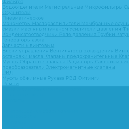
Фильтра
Водоотделители
Магистральные
Микрофильтры
С
Осушители
Пневматическое
Манометры
Маслораспылители
Мембранные осуш
смазки масляным туманом
Усилители давления
Фи
Конденсатоотводчики
Реле давления
Трубки
Кату
Генераторы азота
Запчасти к винтовым
Блоки управления
Вентиляторы охлаждения
Винт
остановки масла
Клапаны предохранительные
Кла
Муфты
Обратные клапана
Радиаторы
Сальники ви
преобразователи
Электромагнитные клапаны
РВД
Муфты обжимные
Рукава РВД
Фитинги
Ремни
Ремонт винтовых компрессоров
Опросные листы
Контакты
...
Компрессорное оборудование
Компрессоры
Винтовые
Спиральные