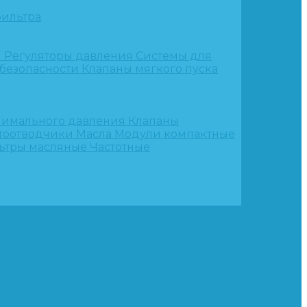
ильтра
и
Регуляторы давления
Системы для
 безопасности
Клапаны мягкого пуска
нимального давления
Клапаны
тоотводчики
Масла
Модули компактные
ьтры масляные
Частотные