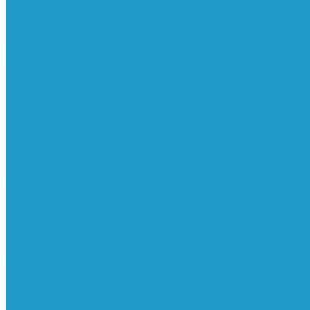
Ресиверы
Фильтра
Водоотделители
Магистральные
Микрофильтры
Сверхтонкой очистки
Субмикрофильтры
Картриджи фильтра
Осушители
Пневматическое
Манометры
Маслораспылители
Мембранные осушители
Микрофильтры-регуляторы
Пневмоглушители
Регуляторы давления
Системы для смазки масляным туманом
Усилители давления
Фильтры-регуляторы
Блокирующие клапаны
Клапаны безопасности
Клапаны мягкого пуска
Конденсатоотводчики