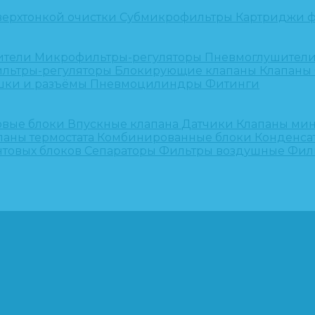
верхтонкой очистки
Субмикрофильтры
Картриджи ф
ители
Микрофильтры-регуляторы
Пневмоглушител
льтры-регуляторы
Блокирующие клапаны
Клапаны
шки и разъёмы
Пневмоцилиндры
Фитинги
овые блоки
Впускные клапана
Датчики
Клапаны ми
паны термостата
Комбинированные блоки
Конденса
нтовых блоков
Сепараторы
Фильтры воздушные
Фил