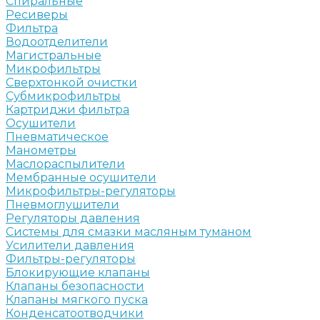
Спиральные
Ресиверы
Фильтра
Водоотделители
Магистральные
Микрофильтры
Сверхтонкой очистки
Субмикрофильтры
Картриджи фильтра
Осушители
Пневматическое
Манометры
Маслораспылители
Мембранные осушители
Микрофильтры-регуляторы
Пневмоглушители
Регуляторы давления
Системы для смазки масляным туманом
Усилители давления
Фильтры-регуляторы
Блокирующие клапаны
Клапаны безопасности
Клапаны мягкого пуска
Конденсатоотводчики