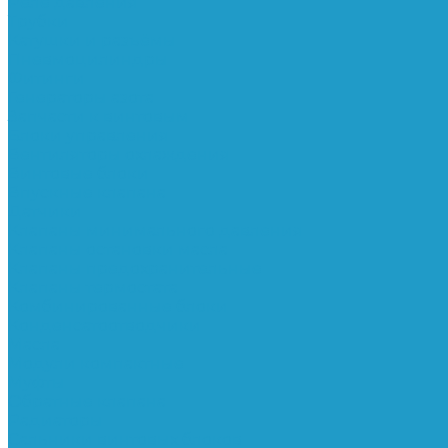
Реле давления
Трубки
Катушки и разъёмы
Пневмоцилиндры
Фитинги
Генераторы азота
Запчасти к винтовым
Блоки управления
Вентиляторы охлаждения
Винтовые блоки
Впускные клапана
Датчики
Клапаны минимального давления
Клапаны остановки масла
Клапаны предохранительные
Клапаны термостата
Комбинированные блоки
Конденсатоотводчики
Масла
Модули компактные
Муфты
Обратные клапана
Радиаторы
Сальники винтовых блоков