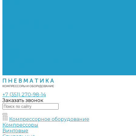
Сепараторы
Фильтры воздушные
Фильтры масляные
Частотные преобразователи
Электромагнитные клапаны
РВД
Муфты обжимные
Рукава РВД
Фитинги
Ремни
Ремонт винтовых компрессоров
Опросные листы
Контакты
+7 (351) 270-98-14
Заказать звонок
Компрессорное оборудование
Компрессоры
Винтовые