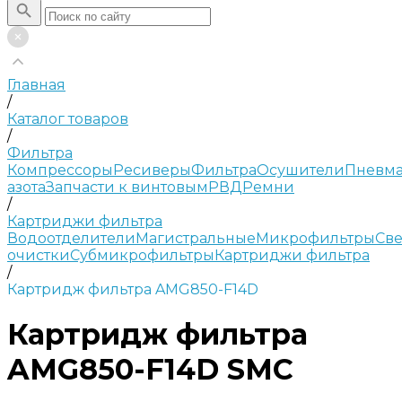
Главная
/
Каталог товаров
/
Фильтра
Компрессоры
Ресиверы
Фильтра
Осушители
Пневма
азота
Запчасти к винтовым
РВД
Ремни
/
Картриджи фильтра
Водоотделители
Магистральные
Микрофильтры
Све
очистки
Субмикрофильтры
Картриджи фильтра
/
Картридж фильтра AMG850-F14D
Картридж фильтра
AMG850-F14D SMC