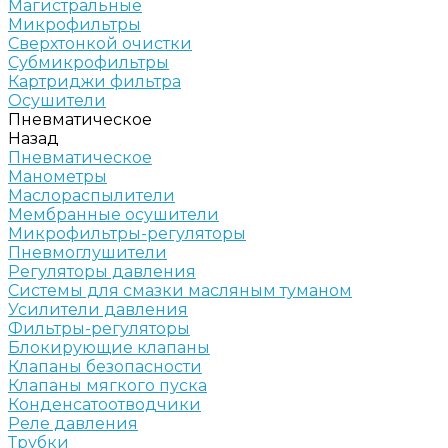
Магистральные
Микрофильтры
Сверхтонкой очистки
Субмикрофильтры
Картриджи фильтра
Осушители
Пневматическое
Назад
Пневматическое
Манометры
Маслораспылители
Мембранные осушители
Микрофильтры-регуляторы
Пневмоглушители
Регуляторы давления
Системы для смазки масляным туманом
Усилители давления
Фильтры-регуляторы
Блокирующие клапаны
Клапаны безопасности
Клапаны мягкого пуска
Конденсатоотводчики
Реле давления
Трубки