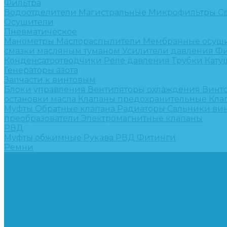
Фильтра
Водоотделители
Магистральные
Микрофильтры
С
Осушители
Пневматическое
Манометры
Маслораспылители
Мембранные осуш
смазки масляным туманом
Усилители давления
Фи
Конденсатоотводчики
Реле давления
Трубки
Кату
Генераторы азота
Запчасти к винтовым
Блоки управления
Вентиляторы охлаждения
Винт
остановки масла
Клапаны предохранительные
Кла
Муфты
Обратные клапана
Радиаторы
Сальники ви
преобразователи
Электромагнитные клапаны
РВД
Муфты обжимные
Рукава РВД
Фитинги
Ремни
Ремонт винтовых компрессоров
Опросные листы
Контакты
...
Компрессорное оборудование
Компрессоры
Винтовые
Спиральные