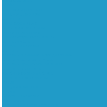
Реле давления
Трубки
Катушки и разъёмы
Пневмоцилиндры
Фитинги
Генераторы азота
Запчасти к винтовым
Блоки управления
Вентиляторы охлаждения
Винтовые блоки
Впускные клапана
Датчики
Клапаны минимального давления
Клапаны остановки масла
Клапаны предохранительные
Клапаны термостата
Комбинированные блоки
Конденсатоотводчики
Масла
Модули компактные
Муфты
Обратные клапана
Радиаторы
Сальники винтовых блоков