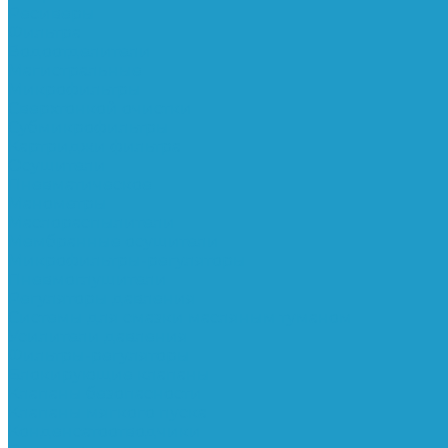
Ресиверы
Фильтра
Водоотделители
Магистральные
Микрофильтры
Сверхтонкой очистки
Субмикрофильтры
Картриджи фильтра
Осушители
Пневматическое
Манометры
Маслораспылители
Мембранные осушители
Микрофильтры-регуляторы
Пневмоглушители
Регуляторы давления
Системы для смазки масляным туманом
Усилители давления
Фильтры-регуляторы
Блокирующие клапаны
Клапаны безопасности
Клапаны мягкого пуска
Конденсатоотводчики