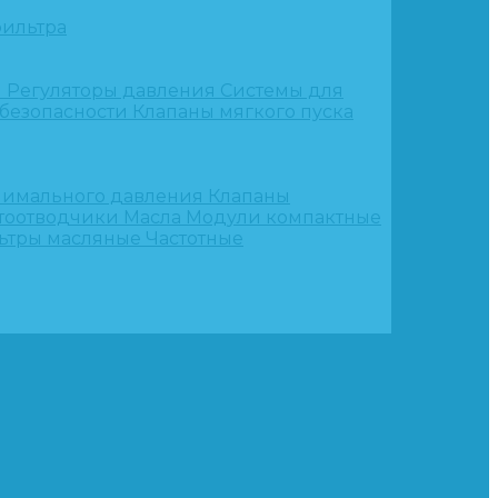
ильтра
и
Регуляторы давления
Системы для
 безопасности
Клапаны мягкого пуска
нимального давления
Клапаны
тоотводчики
Масла
Модули компактные
ьтры масляные
Частотные