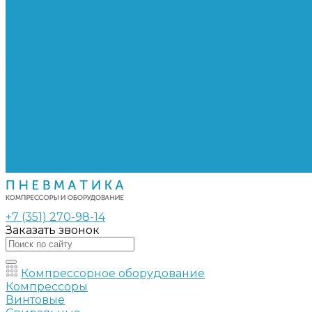
Сепараторы
Фильтры воздушные
Фильтры масляные
Частотные преобразователи
Электромагнитные клапаны
РВД
Муфты обжимные
Рукава РВД
Фитинги
Ремни
Ремонт винтовых компрессоров
Опросные листы
Контакты
+7 (351) 270-98-14
Заказать звонок
Компрессорное оборудование
Компрессоры
Винтовые