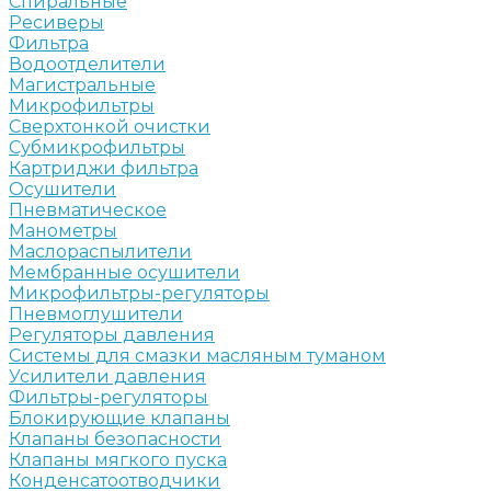
Спиральные
Ресиверы
Фильтра
Водоотделители
Магистральные
Микрофильтры
Сверхтонкой очистки
Субмикрофильтры
Картриджи фильтра
Осушители
Пневматическое
Манометры
Маслораспылители
Мембранные осушители
Микрофильтры-регуляторы
Пневмоглушители
Регуляторы давления
Системы для смазки масляным туманом
Усилители давления
Фильтры-регуляторы
Блокирующие клапаны
Клапаны безопасности
Клапаны мягкого пуска
Конденсатоотводчики