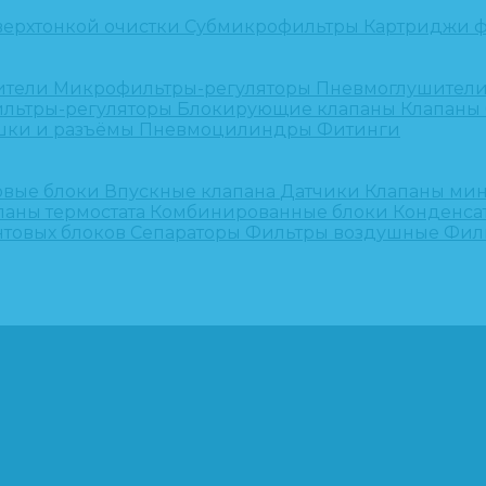
верхтонкой очистки
Субмикрофильтры
Картриджи ф
ители
Микрофильтры-регуляторы
Пневмоглушител
льтры-регуляторы
Блокирующие клапаны
Клапаны
шки и разъёмы
Пневмоцилиндры
Фитинги
овые блоки
Впускные клапана
Датчики
Клапаны ми
паны термостата
Комбинированные блоки
Конденса
нтовых блоков
Сепараторы
Фильтры воздушные
Фил