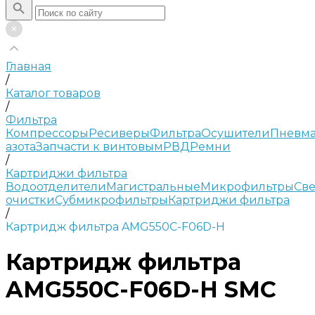
Главная
/
Каталог товаров
/
Фильтра
Компрессоры
Ресиверы
Фильтра
Осушители
Пневма
азота
Запчасти к винтовым
РВД
Ремни
/
Картриджи фильтра
Водоотделители
Магистральные
Микрофильтры
Све
очистки
Субмикрофильтры
Картриджи фильтра
/
Картридж фильтра AMG550C-F06D-H
Картридж фильтра
AMG550C-F06D-H SMC