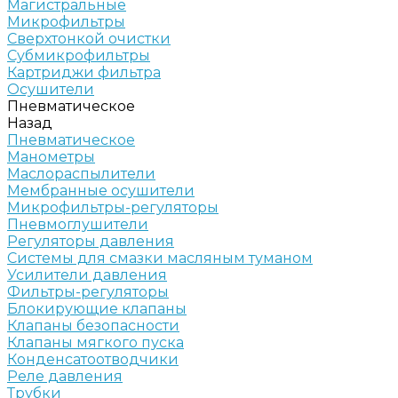
Магистральные
Микрофильтры
Сверхтонкой очистки
Субмикрофильтры
Картриджи фильтра
Осушители
Пневматическое
Назад
Пневматическое
Манометры
Маслораспылители
Мембранные осушители
Микрофильтры-регуляторы
Пневмоглушители
Регуляторы давления
Системы для смазки масляным туманом
Усилители давления
Фильтры-регуляторы
Блокирующие клапаны
Клапаны безопасности
Клапаны мягкого пуска
Конденсатоотводчики
Реле давления
Трубки