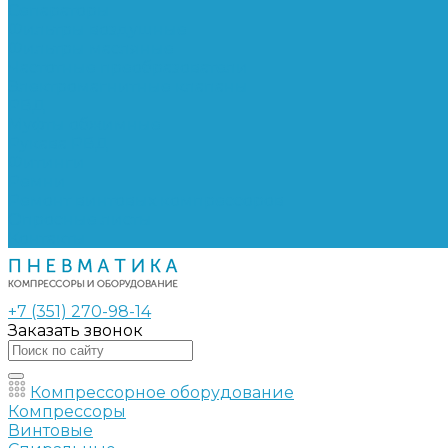
Сепараторы
Фильтры воздушные
Фильтры масляные
Частотные преобразователи
Электромагнитные клапаны
РВД
Муфты обжимные
Рукава РВД
Фитинги
Ремни
Ремонт винтовых компрессоров
Опросные листы
Контакты
+7 (351) 270-98-14
Заказать звонок
Компрессорное оборудование
Компрессоры
Винтовые