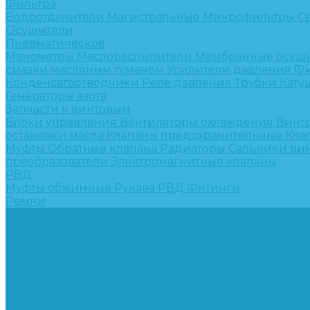
Фильтра
Водоотделители
Магистральные
Микрофильтры
С
Осушители
Пневматическое
Манометры
Маслораспылители
Мембранные осуш
смазки масляным туманом
Усилители давления
Фи
Конденсатоотводчики
Реле давления
Трубки
Кату
Генераторы азота
Запчасти к винтовым
Блоки управления
Вентиляторы охлаждения
Винт
остановки масла
Клапаны предохранительные
Кла
Муфты
Обратные клапана
Радиаторы
Сальники ви
преобразователи
Электромагнитные клапаны
РВД
Муфты обжимные
Рукава РВД
Фитинги
Ремни
Ремонт винтовых компрессоров
Опросные листы
Контакты
...
Компрессорное оборудование
Компрессоры
Винтовые
Спиральные