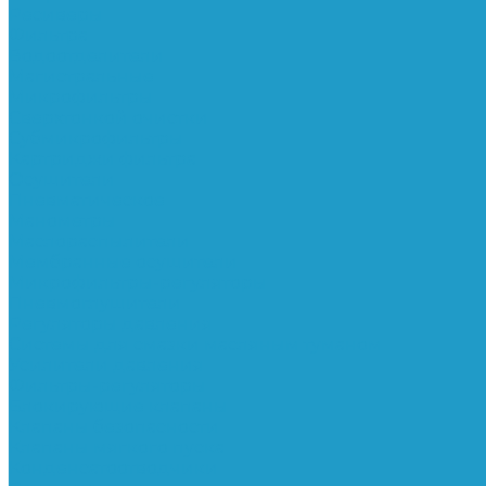
Ресиверы
Фильтра
Водоотделители
Магистральные
Микрофильтры
Сверхтонкой очистки
Субмикрофильтры
Картриджи фильтра
Осушители
Пневматическое
Манометры
Маслораспылители
Мембранные осушители
Микрофильтры-регуляторы
Пневмоглушители
Регуляторы давления
Системы для смазки масляным туманом
Усилители давления
Фильтры-регуляторы
Блокирующие клапаны
Клапаны безопасности
Клапаны мягкого пуска
Конденсатоотводчики