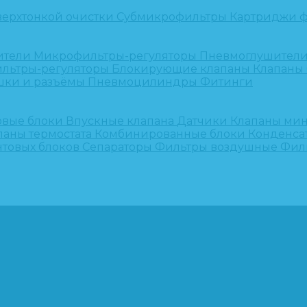
верхтонкой очистки
Субмикрофильтры
Картриджи ф
ители
Микрофильтры-регуляторы
Пневмоглушител
льтры-регуляторы
Блокирующие клапаны
Клапаны
шки и разъёмы
Пневмоцилиндры
Фитинги
овые блоки
Впускные клапана
Датчики
Клапаны ми
паны термостата
Комбинированные блоки
Конденса
нтовых блоков
Сепараторы
Фильтры воздушные
Фил