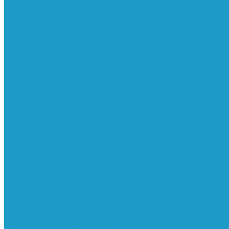
Реле давления
Трубки
Катушки и разъёмы
Пневмоцилиндры
Фитинги
Генераторы азота
Запчасти к винтовым
Блоки управления
Вентиляторы охлаждения
Винтовые блоки
Впускные клапана
Датчики
Клапаны минимального давления
Клапаны остановки масла
Клапаны предохранительные
Клапаны термостата
Комбинированные блоки
Конденсатоотводчики
Масла
Модули компактные
Муфты
Обратные клапана
Радиаторы
Сальники винтовых блоков