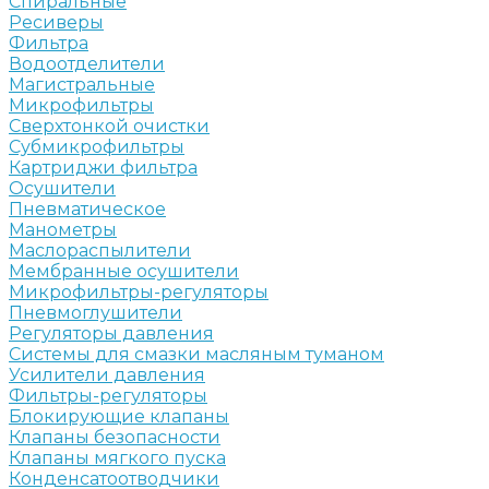
Спиральные
Ресиверы
Фильтра
Водоотделители
Магистральные
Микрофильтры
Сверхтонкой очистки
Субмикрофильтры
Картриджи фильтра
Осушители
Пневматическое
Манометры
Маслораспылители
Мембранные осушители
Микрофильтры-регуляторы
Пневмоглушители
Регуляторы давления
Системы для смазки масляным туманом
Усилители давления
Фильтры-регуляторы
Блокирующие клапаны
Клапаны безопасности
Клапаны мягкого пуска
Конденсатоотводчики