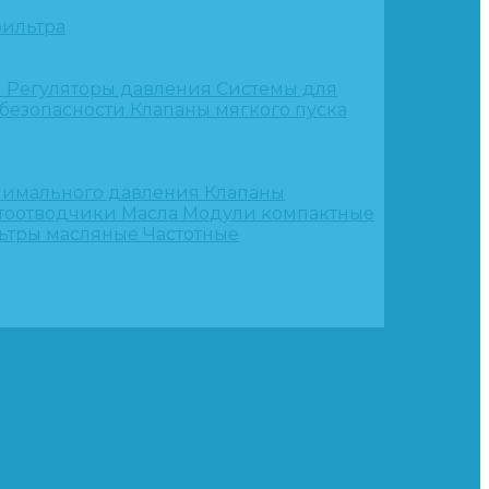
ильтра
и
Регуляторы давления
Системы для
 безопасности
Клапаны мягкого пуска
нимального давления
Клапаны
тоотводчики
Масла
Модули компактные
ьтры масляные
Частотные