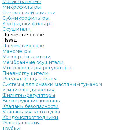
Магистральные
Микрофильтры
Сверхтонкой очистки
Субмикрофильтры
Картриджи фильтра
Осушители
Пневматическое
Назад
Пневматическое
Манометры
Маслораспылители
Мембранные осушители
Микрофильтры-регуляторы
Пневмоглушители
Регуляторы давления
Системы для смазки масляным туманом
Усилители давления
Фильтры-регуляторы
Блокирующие клапаны
Клапаны безопасности
Клапаны мягкого пуска
Конденсатоотводчики
Реле давления
Трубки