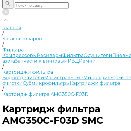
Главная
/
Каталог товаров
/
Фильтра
Компрессоры
Ресиверы
Фильтра
Осушители
Пневма
азота
Запчасти к винтовым
РВД
Ремни
/
Картриджи фильтра
Водоотделители
Магистральные
Микрофильтры
Све
очистки
Субмикрофильтры
Картриджи фильтра
/
Картридж фильтра AMG350C-F03D
Картридж фильтра
AMG350C-F03D SMC