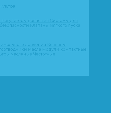
ильтра
и
Регуляторы давления
Системы для
 безопасности
Клапаны мягкого пуска
нимального давления
Клапаны
тоотводчики
Масла
Модули компактные
ьтры масляные
Частотные