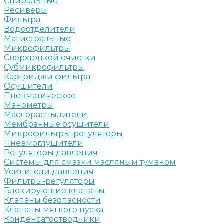
Спиральные
Ресиверы
Фильтра
Водоотделители
Магистральные
Микрофильтры
Сверхтонкой очистки
Субмикрофильтры
Картриджи фильтра
Осушители
Пневматическое
Манометры
Маслораспылители
Мембранные осушители
Микрофильтры-регуляторы
Пневмоглушители
Регуляторы давления
Системы для смазки масляным туманом
Усилители давления
Фильтры-регуляторы
Блокирующие клапаны
Клапаны безопасности
Клапаны мягкого пуска
Конденсатоотводчики