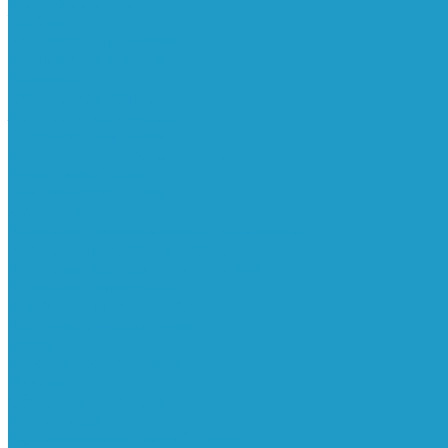
Реле давления
Трубки
Катушки и разъёмы
Пневмоцилиндры
Фитинги
Генераторы азота
Запчасти к винтовым
Блоки управления
Вентиляторы охлаждения
Винтовые блоки
Впускные клапана
Датчики
Клапаны минимального давления
Клапаны остановки масла
Клапаны предохранительные
Клапаны термостата
Комбинированные блоки
Конденсатоотводчики
Масла
Модули компактные
Муфты
Обратные клапана
Радиаторы
Сальники винтовых блоков