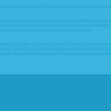
верхтонкой очистки
Субмикрофильтры
Картриджи ф
ители
Микрофильтры-регуляторы
Пневмоглушител
льтры-регуляторы
Блокирующие клапаны
Клапаны
шки и разъёмы
Пневмоцилиндры
Фитинги
овые блоки
Впускные клапана
Датчики
Клапаны ми
паны термостата
Комбинированные блоки
Конденса
нтовых блоков
Сепараторы
Фильтры воздушные
Фил