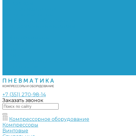
Сепараторы
Фильтры воздушные
Фильтры масляные
Частотные преобразователи
Электромагнитные клапаны
РВД
Муфты обжимные
Рукава РВД
Фитинги
Ремни
Ремонт винтовых компрессоров
Опросные листы
Контакты
+7 (351) 270-98-14
Заказать звонок
Компрессорное оборудование
Компрессоры
Винтовые