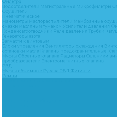
Фильтра
Водоотделители
Магистральные
Микрофильтры
С
Осушители
Пневматическое
Манометры
Маслораспылители
Мембранные осуш
смазки масляным туманом
Усилители давления
Фи
Конденсатоотводчики
Реле давления
Трубки
Кату
Генераторы азота
Запчасти к винтовым
Блоки управления
Вентиляторы охлаждения
Винт
остановки масла
Клапаны предохранительные
Кла
Муфты
Обратные клапана
Радиаторы
Сальники ви
преобразователи
Электромагнитные клапаны
РВД
Муфты обжимные
Рукава РВД
Фитинги
Ремни
Ремонт винтовых компрессоров
Опросные листы
Контакты
...
Компрессорное оборудование
Компрессоры
Винтовые
Спиральные