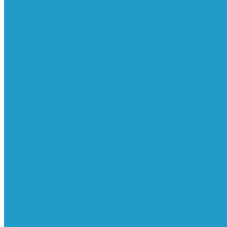
Ресиверы
Фильтра
Водоотделители
Магистральные
Микрофильтры
Сверхтонкой очистки
Субмикрофильтры
Картриджи фильтра
Осушители
Пневматическое
Манометры
Маслораспылители
Мембранные осушители
Микрофильтры-регуляторы
Пневмоглушители
Регуляторы давления
Системы для смазки масляным туманом
Усилители давления
Фильтры-регуляторы
Блокирующие клапаны
Клапаны безопасности
Клапаны мягкого пуска
Конденсатоотводчики