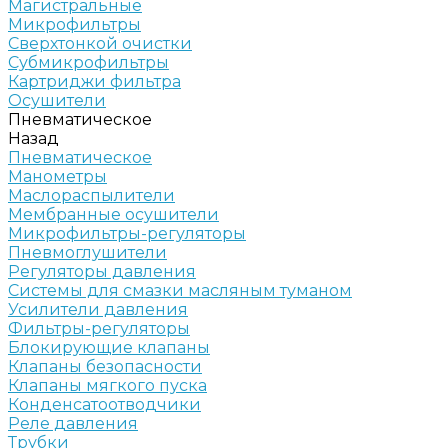
Магистральные
Микрофильтры
Сверхтонкой очистки
Субмикрофильтры
Картриджи фильтра
Осушители
Пневматическое
Назад
Пневматическое
Манометры
Маслораспылители
Мембранные осушители
Микрофильтры-регуляторы
Пневмоглушители
Регуляторы давления
Системы для смазки масляным туманом
Усилители давления
Фильтры-регуляторы
Блокирующие клапаны
Клапаны безопасности
Клапаны мягкого пуска
Конденсатоотводчики
Реле давления
Трубки