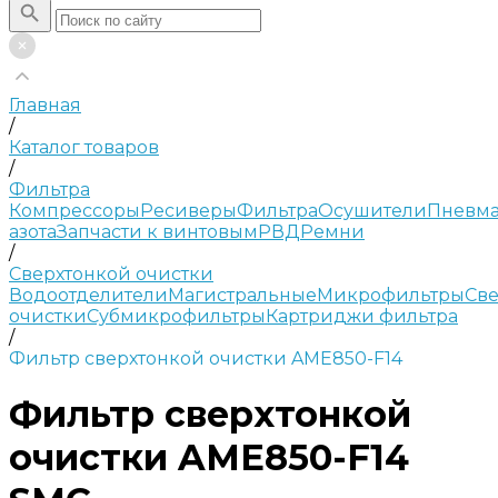
Главная
/
Каталог товаров
/
Фильтра
Компрессоры
Ресиверы
Фильтра
Осушители
Пневма
азота
Запчасти к винтовым
РВД
Ремни
/
Сверхтонкой очистки
Водоотделители
Магистральные
Микрофильтры
Све
очистки
Субмикрофильтры
Картриджи фильтра
/
Фильтр сверхтонкой очистки AME850-F14
Фильтр сверхтонкой
очистки AME850-F14