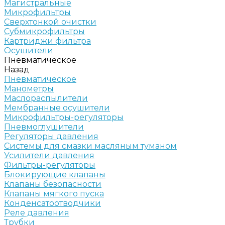
Магистральные
Микрофильтры
Сверхтонкой очистки
Субмикрофильтры
Картриджи фильтра
Осушители
Пневматическое
Назад
Пневматическое
Манометры
Маслораспылители
Мембранные осушители
Микрофильтры-регуляторы
Пневмоглушители
Регуляторы давления
Системы для смазки масляным туманом
Усилители давления
Фильтры-регуляторы
Блокирующие клапаны
Клапаны безопасности
Клапаны мягкого пуска
Конденсатоотводчики
Реле давления
Трубки