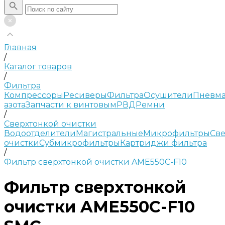
Главная
/
Каталог товаров
/
Фильтра
Компрессоры
Ресиверы
Фильтра
Осушители
Пневма
азота
Запчасти к винтовым
РВД
Ремни
/
Сверхтонкой очистки
Водоотделители
Магистральные
Микрофильтры
Све
очистки
Субмикрофильтры
Картриджи фильтра
/
Фильтр сверхтонкой очистки AME550C-F10
Фильтр сверхтонкой
очистки AME550C-F10