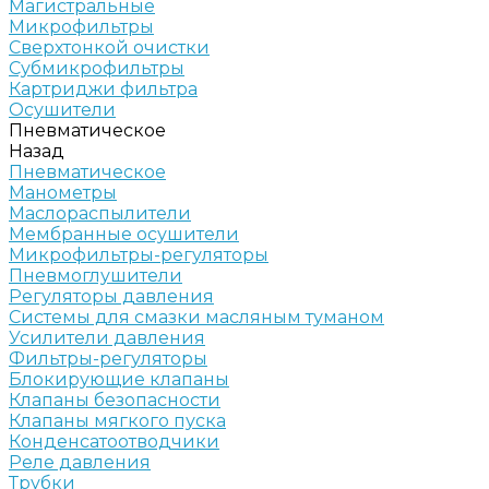
Магистральные
Микрофильтры
Сверхтонкой очистки
Субмикрофильтры
Картриджи фильтра
Осушители
Пневматическое
Назад
Пневматическое
Манометры
Маслораспылители
Мембранные осушители
Микрофильтры-регуляторы
Пневмоглушители
Регуляторы давления
Системы для смазки масляным туманом
Усилители давления
Фильтры-регуляторы
Блокирующие клапаны
Клапаны безопасности
Клапаны мягкого пуска
Конденсатоотводчики
Реле давления
Трубки