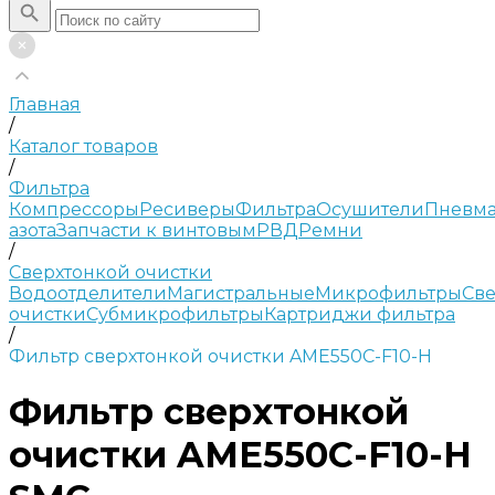
Главная
/
Каталог товаров
/
Фильтра
Компрессоры
Ресиверы
Фильтра
Осушители
Пневма
азота
Запчасти к винтовым
РВД
Ремни
/
Сверхтонкой очистки
Водоотделители
Магистральные
Микрофильтры
Све
очистки
Субмикрофильтры
Картриджи фильтра
/
Фильтр сверхтонкой очистки AME550C-F10-H
Фильтр сверхтонкой
очистки AME550C-F10-H