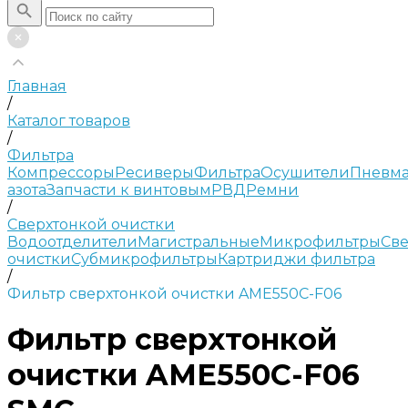
Главная
/
Каталог товаров
/
Фильтра
Компрессоры
Ресиверы
Фильтра
Осушители
Пневма
азота
Запчасти к винтовым
РВД
Ремни
/
Сверхтонкой очистки
Водоотделители
Магистральные
Микрофильтры
Све
очистки
Субмикрофильтры
Картриджи фильтра
/
Фильтр сверхтонкой очистки AME550C-F06
Фильтр сверхтонкой
очистки AME550C-F06