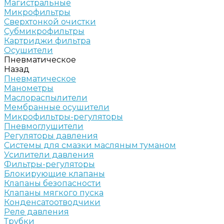
Магистральные
Микрофильтры
Сверхтонкой очистки
Субмикрофильтры
Картриджи фильтра
Осушители
Пневматическое
Назад
Пневматическое
Манометры
Маслораспылители
Мембранные осушители
Микрофильтры-регуляторы
Пневмоглушители
Регуляторы давления
Системы для смазки масляным туманом
Усилители давления
Фильтры-регуляторы
Блокирующие клапаны
Клапаны безопасности
Клапаны мягкого пуска
Конденсатоотводчики
Реле давления
Трубки