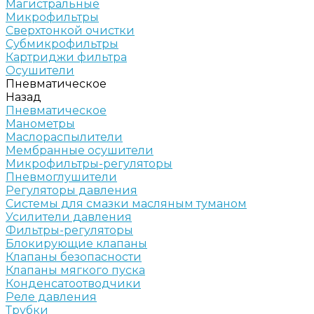
Магистральные
Микрофильтры
Сверхтонкой очистки
Субмикрофильтры
Картриджи фильтра
Осушители
Пневматическое
Назад
Пневматическое
Манометры
Маслораспылители
Мембранные осушители
Микрофильтры-регуляторы
Пневмоглушители
Регуляторы давления
Системы для смазки масляным туманом
Усилители давления
Фильтры-регуляторы
Блокирующие клапаны
Клапаны безопасности
Клапаны мягкого пуска
Конденсатоотводчики
Реле давления
Трубки