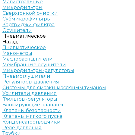
Магистральные
Микрофильтры
Сверхтонкой очистки
Субмикрофильтры
Картриджи фильтра
Осушители
Пневматическое
Назад
Пневматическое
Манометры
Маслораспылители
Мембранные осушители
Микрофильтры-регуляторы
Пневмоглушители
Регуляторы давления
Системы для смазки масляным туманом
Усилители давления
Фильтры-регуляторы
Блокирующие клапаны
Клапаны безопасности
Клапаны мягкого пуска
Конденсатоотводчики
Реле давления
Трубки