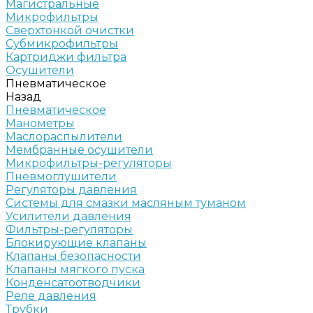
Магистральные
Микрофильтры
Сверхтонкой очистки
Субмикрофильтры
Картриджи фильтра
Осушители
Пневматическое
Назад
Пневматическое
Манометры
Маслораспылители
Мембранные осушители
Микрофильтры-регуляторы
Пневмоглушители
Регуляторы давления
Системы для смазки масляным туманом
Усилители давления
Фильтры-регуляторы
Блокирующие клапаны
Клапаны безопасности
Клапаны мягкого пуска
Конденсатоотводчики
Реле давления
Трубки