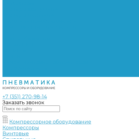
Сепараторы
Фильтры воздушные
Фильтры масляные
Частотные преобразователи
Электромагнитные клапаны
РВД
Муфты обжимные
Рукава РВД
Фитинги
Ремни
Ремонт винтовых компрессоров
Опросные листы
Контакты
+7 (351) 270-98-14
Заказать звонок
Компрессорное оборудование
Компрессоры
Винтовые