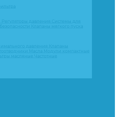
ильтра
и
Регуляторы давления
Системы для
 безопасности
Клапаны мягкого пуска
нимального давления
Клапаны
тоотводчики
Масла
Модули компактные
ьтры масляные
Частотные