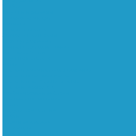
Реле давления
Трубки
Катушки и разъёмы
Пневмоцилиндры
Фитинги
Генераторы азота
Запчасти к винтовым
Блоки управления
Вентиляторы охлаждения
Винтовые блоки
Впускные клапана
Датчики
Клапаны минимального давления
Клапаны остановки масла
Клапаны предохранительные
Клапаны термостата
Комбинированные блоки
Конденсатоотводчики
Масла
Модули компактные
Муфты
Обратные клапана
Радиаторы
Сальники винтовых блоков