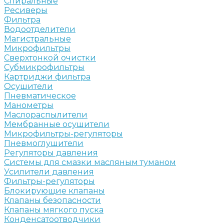
Спиральные
Ресиверы
Фильтра
Водоотделители
Магистральные
Микрофильтры
Сверхтонкой очистки
Субмикрофильтры
Картриджи фильтра
Осушители
Пневматическое
Манометры
Маслораспылители
Мембранные осушители
Микрофильтры-регуляторы
Пневмоглушители
Регуляторы давления
Системы для смазки масляным туманом
Усилители давления
Фильтры-регуляторы
Блокирующие клапаны
Клапаны безопасности
Клапаны мягкого пуска
Конденсатоотводчики