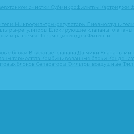
верхтонкой очистки
Субмикрофильтры
Картриджи ф
ители
Микрофильтры-регуляторы
Пневмоглушител
льтры-регуляторы
Блокирующие клапаны
Клапаны
шки и разъёмы
Пневмоцилиндры
Фитинги
овые блоки
Впускные клапана
Датчики
Клапаны ми
паны термостата
Комбинированные блоки
Конденса
нтовых блоков
Сепараторы
Фильтры воздушные
Фил