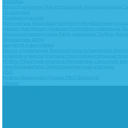
Фильтра
Водоотделители
Магистральные
Микрофильтры
С
Осушители
Пневматическое
Манометры
Маслораспылители
Мембранные осуш
смазки масляным туманом
Усилители давления
Фи
Конденсатоотводчики
Реле давления
Трубки
Кату
Генераторы азота
Запчасти к винтовым
Блоки управления
Вентиляторы охлаждения
Винт
остановки масла
Клапаны предохранительные
Кла
Муфты
Обратные клапана
Радиаторы
Сальники ви
преобразователи
Электромагнитные клапаны
РВД
Муфты обжимные
Рукава РВД
Фитинги
Ремни
Ремонт винтовых компрессоров
Опросные листы
Контакты
...
Компрессорное оборудование
Компрессоры
Винтовые
Спиральные