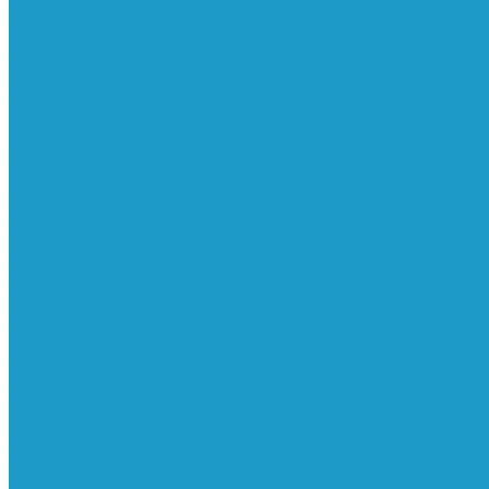
Ресиверы
Фильтра
Водоотделители
Магистральные
Микрофильтры
Сверхтонкой очистки
Субмикрофильтры
Картриджи фильтра
Осушители
Пневматическое
Манометры
Маслораспылители
Мембранные осушители
Микрофильтры-регуляторы
Пневмоглушители
Регуляторы давления
Системы для смазки масляным туманом
Усилители давления
Фильтры-регуляторы
Блокирующие клапаны
Клапаны безопасности
Клапаны мягкого пуска
Конденсатоотводчики