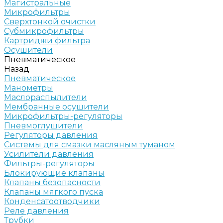
Магистральные
Микрофильтры
Сверхтонкой очистки
Субмикрофильтры
Картриджи фильтра
Осушители
Пневматическое
Назад
Пневматическое
Манометры
Маслораспылители
Мембранные осушители
Микрофильтры-регуляторы
Пневмоглушители
Регуляторы давления
Системы для смазки масляным туманом
Усилители давления
Фильтры-регуляторы
Блокирующие клапаны
Клапаны безопасности
Клапаны мягкого пуска
Конденсатоотводчики
Реле давления
Трубки