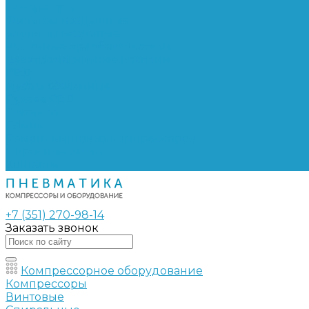
Сепараторы
Фильтры воздушные
Фильтры масляные
Частотные преобразователи
Электромагнитные клапаны
РВД
Муфты обжимные
Рукава РВД
Фитинги
Ремни
Ремонт винтовых компрессоров
Опросные листы
Контакты
+7 (351) 270-98-14
Заказать звонок
Компрессорное оборудование
Компрессоры
Винтовые