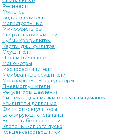
Спиральные
Ресиверы
Фильтра
Водоотделители
Магистральные
Микрофильтры
Сверхтонкой очистки
Субмикрофильтры
Картриджи фильтра
Осушители
Пневматическое
Манометры
Маслораспылители
Мембранные осушители
Микрофильтры-регуляторы
Пневмоглушители
Регуляторы давления
Системы для смазки масляным туманом
Усилители давления
Фильтры-регуляторы
Блокирующие клапаны
Клапаны безопасности
Клапаны мягкого пуска
Конденсатоотводчики