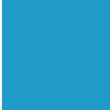
Ресиверы
Фильтра
Водоотделители
Магистральные
Микрофильтры
Сверхтонкой очистки
Субмикрофильтры
Картриджи фильтра
Осушители
Пневматическое
Манометры
Маслораспылители
Мембранные осушители
Микрофильтры-регуляторы
Пневмоглушители
Регуляторы давления
Системы для смазки масляным туманом
Усилители давления
Фильтры-регуляторы
Блокирующие клапаны
Клапаны безопасности
Клапаны мягкого пуска
Конденсатоотводчики