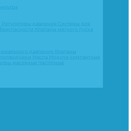
ильтра
и
Регуляторы давления
Системы для
 безопасности
Клапаны мягкого пуска
нимального давления
Клапаны
тоотводчики
Масла
Модули компактные
ьтры масляные
Частотные