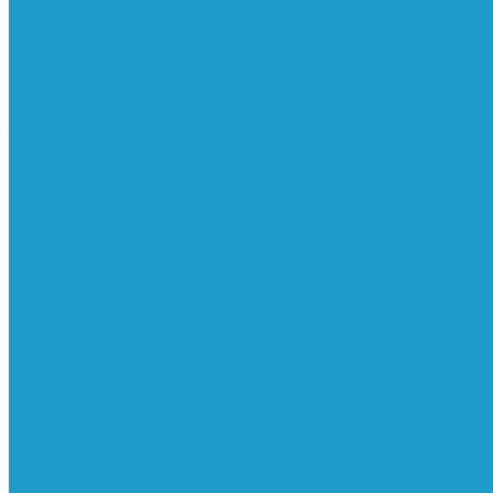
Реле давления
Трубки
Катушки и разъёмы
Пневмоцилиндры
Фитинги
Генераторы азота
Запчасти к винтовым
Блоки управления
Вентиляторы охлаждения
Винтовые блоки
Впускные клапана
Датчики
Клапаны минимального давления
Клапаны остановки масла
Клапаны предохранительные
Клапаны термостата
Комбинированные блоки
Конденсатоотводчики
Масла
Модули компактные
Муфты
Обратные клапана
Радиаторы
Сальники винтовых блоков