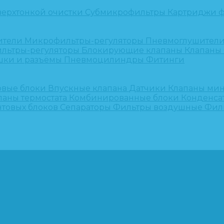
верхтонкой очистки
Субмикрофильтры
Картриджи ф
ители
Микрофильтры-регуляторы
Пневмоглушител
льтры-регуляторы
Блокирующие клапаны
Клапаны
шки и разъёмы
Пневмоцилиндры
Фитинги
овые блоки
Впускные клапана
Датчики
Клапаны ми
паны термостата
Комбинированные блоки
Конденса
нтовых блоков
Сепараторы
Фильтры воздушные
Фил