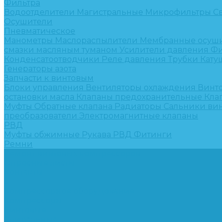
Фильтра
Водоотделители
Магистральные
Микрофильтры
С
Осушители
Пневматическое
Манометры
Маслораспылители
Мембранные осуш
смазки масляным туманом
Усилители давления
Фи
Конденсатоотводчики
Реле давления
Трубки
Кату
Генераторы азота
Запчасти к винтовым
Блоки управления
Вентиляторы охлаждения
Винт
остановки масла
Клапаны предохранительные
Кла
Муфты
Обратные клапана
Радиаторы
Сальники ви
преобразователи
Электромагнитные клапаны
РВД
Муфты обжимные
Рукава РВД
Фитинги
Ремни
Ремонт винтовых компрессоров
Опросные листы
Контакты
...
Компрессорное оборудование
Компрессоры
Винтовые
Спиральные