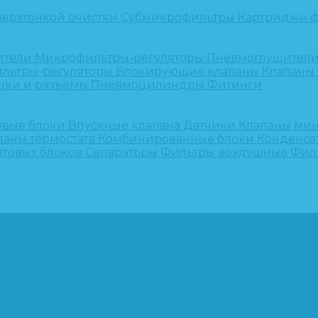
верхтонкой очистки
Субмикрофильтры
Картриджи ф
ители
Микрофильтры-регуляторы
Пневмоглушител
льтры-регуляторы
Блокирующие клапаны
Клапаны
шки и разъёмы
Пневмоцилиндры
Фитинги
овые блоки
Впускные клапана
Датчики
Клапаны ми
паны термостата
Комбинированные блоки
Конденса
нтовых блоков
Сепараторы
Фильтры воздушные
Фил