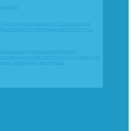
ильтра
и
Регуляторы давления
Системы для
 безопасности
Клапаны мягкого пуска
нимального давления
Клапаны
тоотводчики
Масла
Модули компактные
ьтры масляные
Частотные