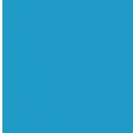
Ресиверы
Фильтра
Водоотделители
Магистральные
Микрофильтры
Сверхтонкой очистки
Субмикрофильтры
Картриджи фильтра
Осушители
Пневматическое
Манометры
Маслораспылители
Мембранные осушители
Микрофильтры-регуляторы
Пневмоглушители
Регуляторы давления
Системы для смазки масляным туманом
Усилители давления
Фильтры-регуляторы
Блокирующие клапаны
Клапаны безопасности
Клапаны мягкого пуска
Конденсатоотводчики