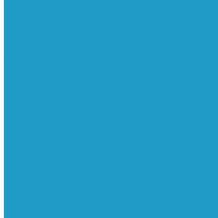
Реле давления
Трубки
Катушки и разъёмы
Пневмоцилиндры
Фитинги
Генераторы азота
Запчасти к винтовым
Блоки управления
Вентиляторы охлаждения
Винтовые блоки
Впускные клапана
Датчики
Клапаны минимального давления
Клапаны остановки масла
Клапаны предохранительные
Клапаны термостата
Комбинированные блоки
Конденсатоотводчики
Масла
Модули компактные
Муфты
Обратные клапана
Радиаторы
Сальники винтовых блоков