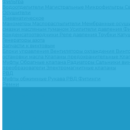
Фильтра
Водоотделители
Магистральные
Микрофильтры
С
Осушители
Пневматическое
Манометры
Маслораспылители
Мембранные осуш
смазки масляным туманом
Усилители давления
Фи
Конденсатоотводчики
Реле давления
Трубки
Кату
Генераторы азота
Запчасти к винтовым
Блоки управления
Вентиляторы охлаждения
Винт
остановки масла
Клапаны предохранительные
Кла
Муфты
Обратные клапана
Радиаторы
Сальники ви
преобразователи
Электромагнитные клапаны
РВД
Муфты обжимные
Рукава РВД
Фитинги
Ремни
Ремонт винтовых компрессоров
Опросные листы
Контакты
...
Компрессорное оборудование
Компрессоры
Винтовые
Спиральные