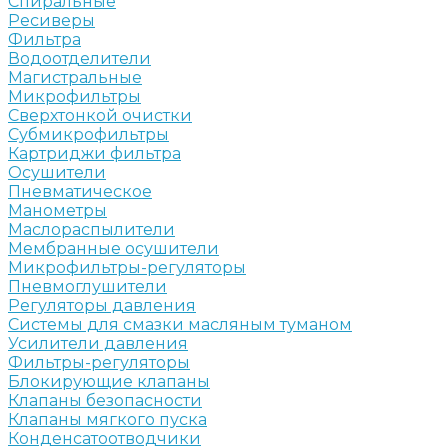
Спиральные
Ресиверы
Фильтра
Водоотделители
Магистральные
Микрофильтры
Сверхтонкой очистки
Субмикрофильтры
Картриджи фильтра
Осушители
Пневматическое
Манометры
Маслораспылители
Мембранные осушители
Микрофильтры-регуляторы
Пневмоглушители
Регуляторы давления
Системы для смазки масляным туманом
Усилители давления
Фильтры-регуляторы
Блокирующие клапаны
Клапаны безопасности
Клапаны мягкого пуска
Конденсатоотводчики