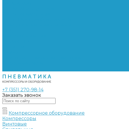
Сепараторы
Фильтры воздушные
Фильтры масляные
Частотные преобразователи
Электромагнитные клапаны
РВД
Муфты обжимные
Рукава РВД
Фитинги
Ремни
Ремонт винтовых компрессоров
Опросные листы
Контакты
+7 (351) 270-98-14
Заказать звонок
Компрессорное оборудование
Компрессоры
Винтовые