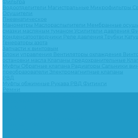
Фильтра
Водоотделители
Магистральные
Микрофильтры
С
Осушители
Пневматическое
Манометры
Маслораспылители
Мембранные осуш
смазки масляным туманом
Усилители давления
Фи
Конденсатоотводчики
Реле давления
Трубки
Кату
Генераторы азота
Запчасти к винтовым
Блоки управления
Вентиляторы охлаждения
Винт
остановки масла
Клапаны предохранительные
Кла
Муфты
Обратные клапана
Радиаторы
Сальники ви
преобразователи
Электромагнитные клапаны
РВД
Муфты обжимные
Рукава РВД
Фитинги
Ремни
Ремонт винтовых компрессоров
Опросные листы
Контакты
...
Компрессорное оборудование
Компрессоры
Винтовые
Спиральные