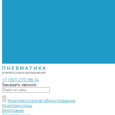
Сепараторы
Фильтры воздушные
Фильтры масляные
Частотные преобразователи
Электромагнитные клапаны
РВД
Муфты обжимные
Рукава РВД
Фитинги
Ремни
Ремонт винтовых компрессоров
Опросные листы
Контакты
+7 (351) 270-98-14
Заказать звонок
Компрессорное оборудование
Компрессоры
Винтовые