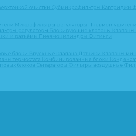
верхтонкой очистки
Субмикрофильтры
Картриджи ф
ители
Микрофильтры-регуляторы
Пневмоглушител
льтры-регуляторы
Блокирующие клапаны
Клапаны
шки и разъёмы
Пневмоцилиндры
Фитинги
овые блоки
Впускные клапана
Датчики
Клапаны ми
паны термостата
Комбинированные блоки
Конденса
нтовых блоков
Сепараторы
Фильтры воздушные
Фил