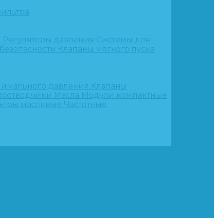
ильтра
и
Регуляторы давления
Системы для
 безопасности
Клапаны мягкого пуска
нимального давления
Клапаны
тоотводчики
Масла
Модули компактные
ьтры масляные
Частотные