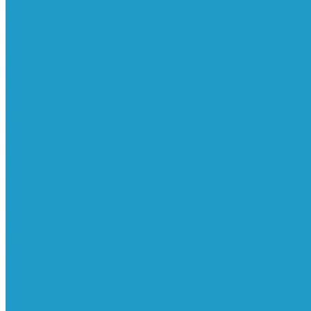
Ресиверы
Фильтра
Водоотделители
Магистральные
Микрофильтры
Сверхтонкой очистки
Субмикрофильтры
Картриджи фильтра
Осушители
Пневматическое
Манометры
Маслораспылители
Мембранные осушители
Микрофильтры-регуляторы
Пневмоглушители
Регуляторы давления
Системы для смазки масляным туманом
Усилители давления
Фильтры-регуляторы
Блокирующие клапаны
Клапаны безопасности
Клапаны мягкого пуска
Конденсатоотводчики