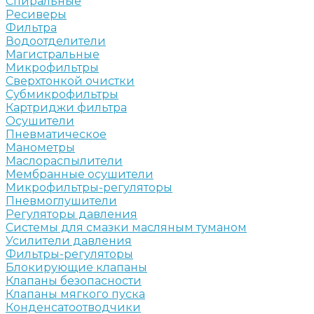
Спиральные
Ресиверы
Фильтра
Водоотделители
Магистральные
Микрофильтры
Сверхтонкой очистки
Субмикрофильтры
Картриджи фильтра
Осушители
Пневматическое
Манометры
Маслораспылители
Мембранные осушители
Микрофильтры-регуляторы
Пневмоглушители
Регуляторы давления
Системы для смазки масляным туманом
Усилители давления
Фильтры-регуляторы
Блокирующие клапаны
Клапаны безопасности
Клапаны мягкого пуска
Конденсатоотводчики