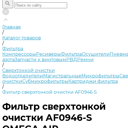
Главная
/
Каталог товаров
/
Фильтра
Компрессоры
Ресиверы
Фильтра
Осушители
Пневма
азота
Запчасти к винтовым
РВД
Ремни
/
Сверхтонкой очистки
Водоотделители
Магистральные
Микрофильтры
Све
очистки
Субмикрофильтры
Картриджи фильтра
/
Фильтр сверхтонкой очистки AF0946-S
Фильтр сверхтонкой
очистки AF0946-S