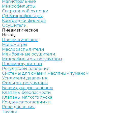
Магистральные
Микрофильтры
Сверхтонкой очистки
Субмикрофильтры
Картриджи фильтра
Осушители
Пневматическое
Назад
Пневматическое
Манометры
Маслораспылители
Мембранные осушители
Микрофильтры-регуляторы
Пневмоглушители
Регуляторы давления
Системы для смазки масляным туманом
Усилители давления
Фильтры-регуляторы
Блокирующие клапаны
Клапаны безопасности
Клапаны мягкого пуска
Конденсатоотводчики
Реле давления
Трубки