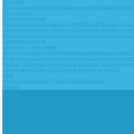
Фильтра
Водоотделители
Магистральные
Микрофильтры
С
Осушители
Пневматическое
Манометры
Маслораспылители
Мембранные осуш
смазки масляным туманом
Усилители давления
Фи
Конденсатоотводчики
Реле давления
Трубки
Кату
Генераторы азота
Запчасти к винтовым
Блоки управления
Вентиляторы охлаждения
Винт
остановки масла
Клапаны предохранительные
Кла
Муфты
Обратные клапана
Радиаторы
Сальники ви
преобразователи
Электромагнитные клапаны
РВД
Муфты обжимные
Рукава РВД
Фитинги
Ремни
Ремонт винтовых компрессоров
Опросные листы
Контакты
...
Компрессорное оборудование
Компрессоры
Винтовые
Спиральные