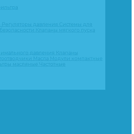
ильтра
и
Регуляторы давления
Системы для
 безопасности
Клапаны мягкого пуска
нимального давления
Клапаны
тоотводчики
Масла
Модули компактные
ьтры масляные
Частотные