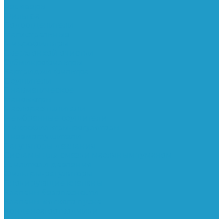
Ресиверы
Фильтра
Водоотделители
Магистральные
Микрофильтры
Сверхтонкой очистки
Субмикрофильтры
Картриджи фильтра
Осушители
Пневматическое
Манометры
Маслораспылители
Мембранные осушители
Микрофильтры-регуляторы
Пневмоглушители
Регуляторы давления
Системы для смазки масляным туманом
Усилители давления
Фильтры-регуляторы
Блокирующие клапаны
Клапаны безопасности
Клапаны мягкого пуска
Конденсатоотводчики