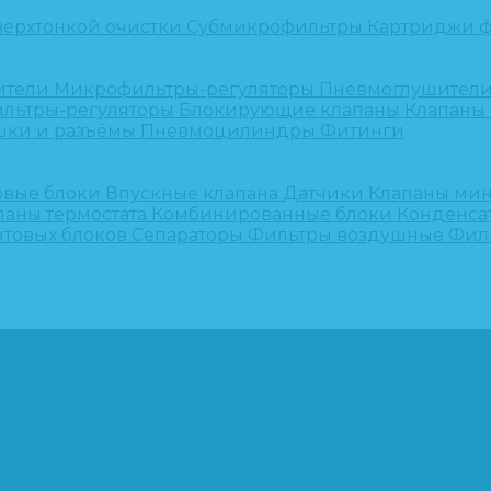
верхтонкой очистки
Субмикрофильтры
Картриджи ф
ители
Микрофильтры-регуляторы
Пневмоглушител
льтры-регуляторы
Блокирующие клапаны
Клапаны
шки и разъёмы
Пневмоцилиндры
Фитинги
овые блоки
Впускные клапана
Датчики
Клапаны ми
паны термостата
Комбинированные блоки
Конденса
нтовых блоков
Сепараторы
Фильтры воздушные
Фил