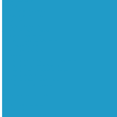
Реле давления
Трубки
Катушки и разъёмы
Пневмоцилиндры
Фитинги
Генераторы азота
Запчасти к винтовым
Блоки управления
Вентиляторы охлаждения
Винтовые блоки
Впускные клапана
Датчики
Клапаны минимального давления
Клапаны остановки масла
Клапаны предохранительные
Клапаны термостата
Комбинированные блоки
Конденсатоотводчики
Масла
Модули компактные
Муфты
Обратные клапана
Радиаторы
Сальники винтовых блоков