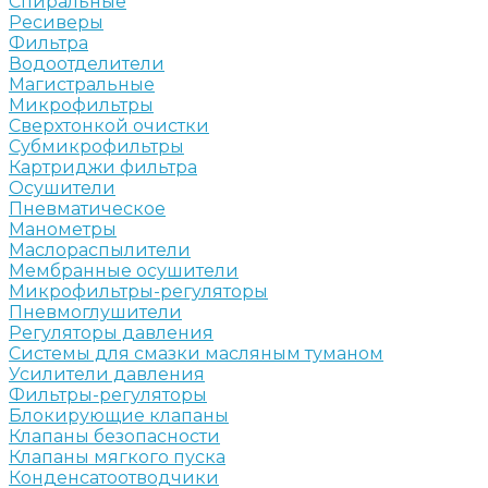
Спиральные
Ресиверы
Фильтра
Водоотделители
Магистральные
Микрофильтры
Сверхтонкой очистки
Субмикрофильтры
Картриджи фильтра
Осушители
Пневматическое
Манометры
Маслораспылители
Мембранные осушители
Микрофильтры-регуляторы
Пневмоглушители
Регуляторы давления
Системы для смазки масляным туманом
Усилители давления
Фильтры-регуляторы
Блокирующие клапаны
Клапаны безопасности
Клапаны мягкого пуска
Конденсатоотводчики