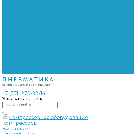
Сепараторы
Фильтры воздушные
Фильтры масляные
Частотные преобразователи
Электромагнитные клапаны
РВД
Муфты обжимные
Рукава РВД
Фитинги
Ремни
Ремонт винтовых компрессоров
Опросные листы
Контакты
+7 (351) 270-98-14
Заказать звонок
Компрессорное оборудование
Компрессоры
Винтовые