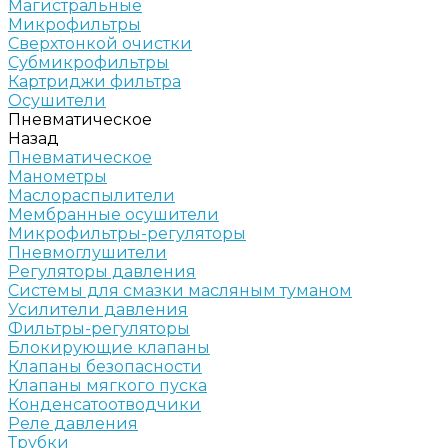
Магистральные
Микрофильтры
Сверхтонкой очистки
Субмикрофильтры
Картриджи фильтра
Осушители
Пневматическое
Назад
Пневматическое
Манометры
Маслораспылители
Мембранные осушители
Микрофильтры-регуляторы
Пневмоглушители
Регуляторы давления
Системы для смазки масляным туманом
Усилители давления
Фильтры-регуляторы
Блокирующие клапаны
Клапаны безопасности
Клапаны мягкого пуска
Конденсатоотводчики
Реле давления
Трубки