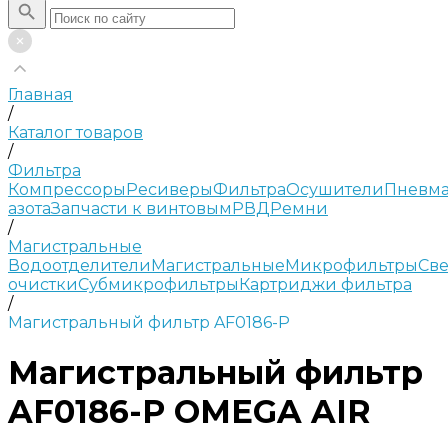
Главная
/
Каталог товаров
/
Фильтра
Компрессоры
Ресиверы
Фильтра
Осушители
Пневма
азота
Запчасти к винтовым
РВД
Ремни
/
Магистральные
Водоотделители
Магистральные
Микрофильтры
Све
очистки
Субмикрофильтры
Картриджи фильтра
/
Магистральный фильтр AF0186-P
Магистральный фильтр
AF0186-P OMEGA AIR