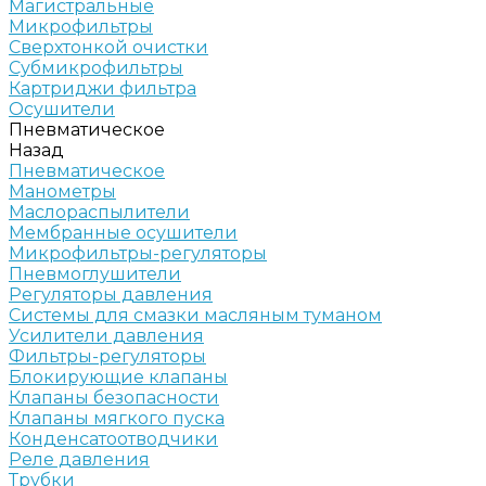
Магистральные
Микрофильтры
Сверхтонкой очистки
Субмикрофильтры
Картриджи фильтра
Осушители
Пневматическое
Назад
Пневматическое
Манометры
Маслораспылители
Мембранные осушители
Микрофильтры-регуляторы
Пневмоглушители
Регуляторы давления
Системы для смазки масляным туманом
Усилители давления
Фильтры-регуляторы
Блокирующие клапаны
Клапаны безопасности
Клапаны мягкого пуска
Конденсатоотводчики
Реле давления
Трубки