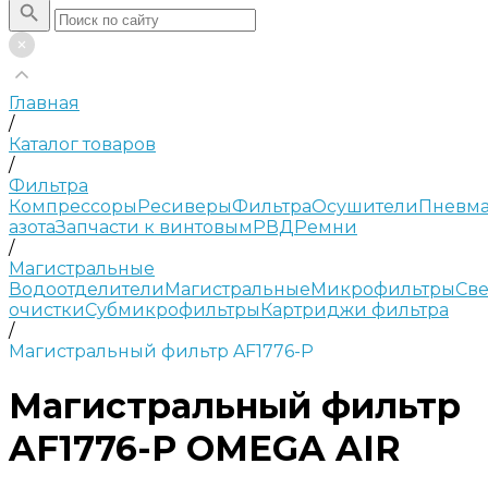
Главная
/
Каталог товаров
/
Фильтра
Компрессоры
Ресиверы
Фильтра
Осушители
Пневма
азота
Запчасти к винтовым
РВД
Ремни
/
Магистральные
Водоотделители
Магистральные
Микрофильтры
Све
очистки
Субмикрофильтры
Картриджи фильтра
/
Магистральный фильтр AF1776-P
Магистральный фильтр
AF1776-P OMEGA AIR