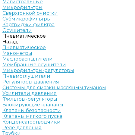
Магистральные
Микрофильтры
Сверхтонкой очистки
Субмикрофильтры
Картриджи фильтра
Осушители
Пневматическое
Назад
Пневматическое
Манометры
Маслораспылители
Мембранные осушители
Микрофильтры-регуляторы
Пневмоглушители
Регуляторы давления
Системы для смазки масляным туманом
Усилители давления
Фильтры-регуляторы
Блокирующие клапаны
Клапаны безопасности
Клапаны мягкого пуска
Конденсатоотводчики
Реле давления
Трубки