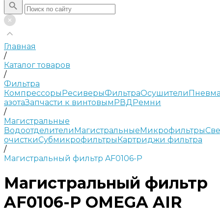
Главная
/
Каталог товаров
/
Фильтра
Компрессоры
Ресиверы
Фильтра
Осушители
Пневма
азота
Запчасти к винтовым
РВД
Ремни
/
Магистральные
Водоотделители
Магистральные
Микрофильтры
Све
очистки
Субмикрофильтры
Картриджи фильтра
/
Магистральный фильтр AF0106-P
Магистральный фильтр
AF0106-P OMEGA AIR