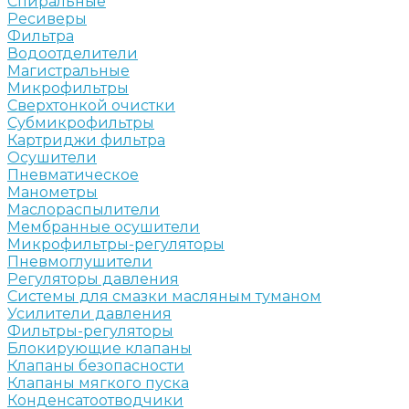
Спиральные
Ресиверы
Фильтра
Водоотделители
Магистральные
Микрофильтры
Сверхтонкой очистки
Субмикрофильтры
Картриджи фильтра
Осушители
Пневматическое
Манометры
Маслораспылители
Мембранные осушители
Микрофильтры-регуляторы
Пневмоглушители
Регуляторы давления
Системы для смазки масляным туманом
Усилители давления
Фильтры-регуляторы
Блокирующие клапаны
Клапаны безопасности
Клапаны мягкого пуска
Конденсатоотводчики