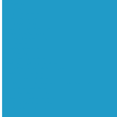
Ресиверы
Фильтра
Водоотделители
Магистральные
Микрофильтры
Сверхтонкой очистки
Субмикрофильтры
Картриджи фильтра
Осушители
Пневматическое
Манометры
Маслораспылители
Мембранные осушители
Микрофильтры-регуляторы
Пневмоглушители
Регуляторы давления
Системы для смазки масляным туманом
Усилители давления
Фильтры-регуляторы
Блокирующие клапаны
Клапаны безопасности
Клапаны мягкого пуска
Конденсатоотводчики