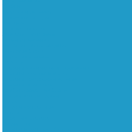
Реле давления
Трубки
Катушки и разъёмы
Пневмоцилиндры
Фитинги
Генераторы азота
Запчасти к винтовым
Блоки управления
Вентиляторы охлаждения
Винтовые блоки
Впускные клапана
Датчики
Клапаны минимального давления
Клапаны остановки масла
Клапаны предохранительные
Клапаны термостата
Комбинированные блоки
Конденсатоотводчики
Масла
Модули компактные
Муфты
Обратные клапана
Радиаторы
Сальники винтовых блоков