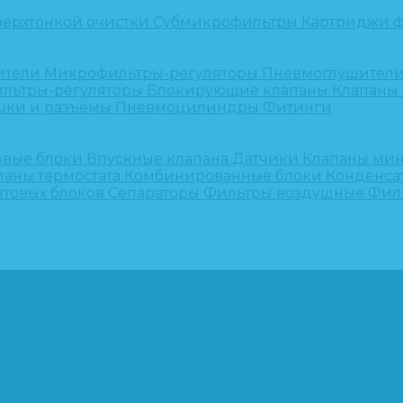
верхтонкой очистки
Субмикрофильтры
Картриджи ф
ители
Микрофильтры-регуляторы
Пневмоглушител
льтры-регуляторы
Блокирующие клапаны
Клапаны
шки и разъёмы
Пневмоцилиндры
Фитинги
овые блоки
Впускные клапана
Датчики
Клапаны ми
паны термостата
Комбинированные блоки
Конденса
нтовых блоков
Сепараторы
Фильтры воздушные
Фил