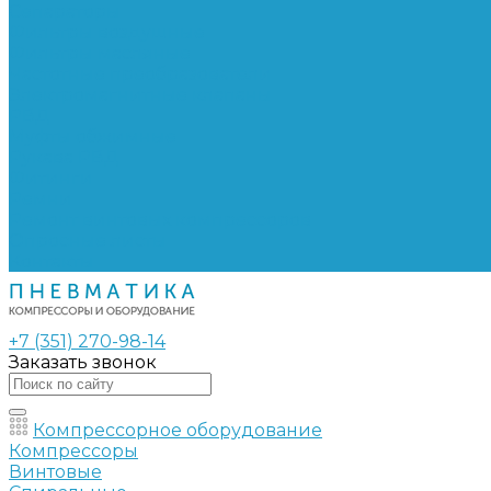
Сепараторы
Фильтры воздушные
Фильтры масляные
Частотные преобразователи
Электромагнитные клапаны
РВД
Муфты обжимные
Рукава РВД
Фитинги
Ремни
Ремонт винтовых компрессоров
Опросные листы
Контакты
+7 (351) 270-98-14
Заказать звонок
Компрессорное оборудование
Компрессоры
Винтовые