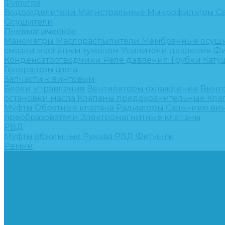
Фильтра
Водоотделители
Магистральные
Микрофильтры
С
Осушители
Пневматическое
Манометры
Маслораспылители
Мембранные осуш
смазки масляным туманом
Усилители давления
Фи
Конденсатоотводчики
Реле давления
Трубки
Кату
Генераторы азота
Запчасти к винтовым
Блоки управления
Вентиляторы охлаждения
Винт
остановки масла
Клапаны предохранительные
Кла
Муфты
Обратные клапана
Радиаторы
Сальники ви
преобразователи
Электромагнитные клапаны
РВД
Муфты обжимные
Рукава РВД
Фитинги
Ремни
Ремонт винтовых компрессоров
Опросные листы
Контакты
...
Компрессорное оборудование
Компрессоры
Винтовые
Спиральные