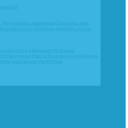
ильтра
и
Регуляторы давления
Системы для
 безопасности
Клапаны мягкого пуска
нимального давления
Клапаны
тоотводчики
Масла
Модули компактные
ьтры масляные
Частотные