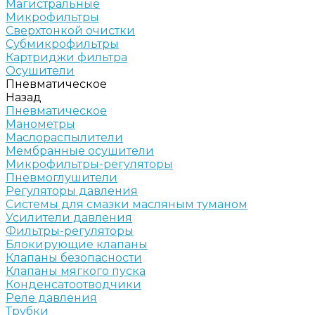
Магистральные
Микрофильтры
Сверхтонкой очистки
Субмикрофильтры
Картриджи фильтра
Осушители
Пневматическое
Назад
Пневматическое
Манометры
Маслораспылители
Мембранные осушители
Микрофильтры-регуляторы
Пневмоглушители
Регуляторы давления
Системы для смазки масляным туманом
Усилители давления
Фильтры-регуляторы
Блокирующие клапаны
Клапаны безопасности
Клапаны мягкого пуска
Конденсатоотводчики
Реле давления
Трубки