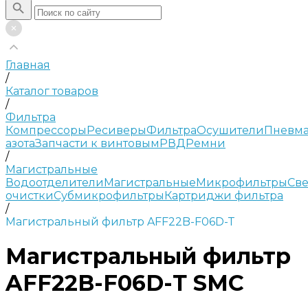
Главная
/
Каталог товаров
/
Фильтра
Компрессоры
Ресиверы
Фильтра
Осушители
Пневма
азота
Запчасти к винтовым
РВД
Ремни
/
Магистральные
Водоотделители
Магистральные
Микрофильтры
Све
очистки
Субмикрофильтры
Картриджи фильтра
/
Магистральный фильтр AFF22B-F06D-Т
Магистральный фильтр
AFF22B-F06D-Т SMC