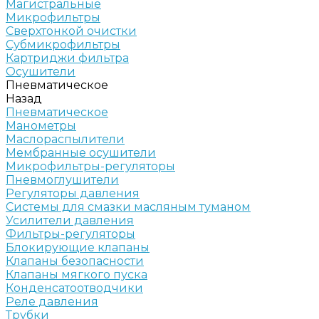
Магистральные
Микрофильтры
Сверхтонкой очистки
Субмикрофильтры
Картриджи фильтра
Осушители
Пневматическое
Назад
Пневматическое
Манометры
Маслораспылители
Мембранные осушители
Микрофильтры-регуляторы
Пневмоглушители
Регуляторы давления
Системы для смазки масляным туманом
Усилители давления
Фильтры-регуляторы
Блокирующие клапаны
Клапаны безопасности
Клапаны мягкого пуска
Конденсатоотводчики
Реле давления
Трубки