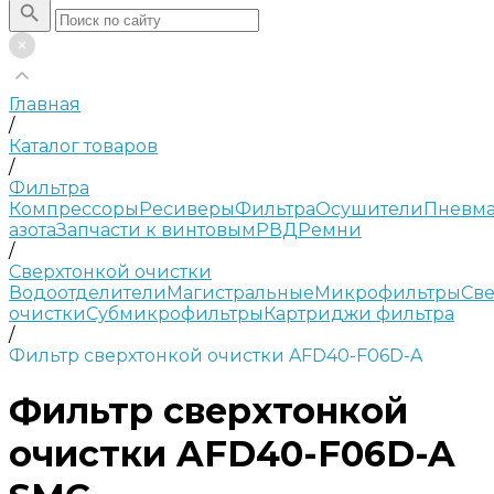
Главная
/
Каталог товаров
/
Фильтра
Компрессоры
Ресиверы
Фильтра
Осушители
Пневма
азота
Запчасти к винтовым
РВД
Ремни
/
Сверхтонкой очистки
Водоотделители
Магистральные
Микрофильтры
Све
очистки
Субмикрофильтры
Картриджи фильтра
/
Фильтр сверхтонкой очистки AFD40-F06D-A
Фильтр сверхтонкой
очистки AFD40-F06D-A