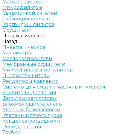
Магистральные
Микрофильтры
Сверхтонкой очистки
Субмикрофильтры
Картриджи фильтра
Осушители
Пневматическое
Назад
Пневматическое
Манометры
Маслораспылители
Мембранные осушители
Микрофильтры-регуляторы
Пневмоглушители
Регуляторы давления
Системы для смазки масляным туманом
Усилители давления
Фильтры-регуляторы
Блокирующие клапаны
Клапаны безопасности
Клапаны мягкого пуска
Конденсатоотводчики
Реле давления
Трубки