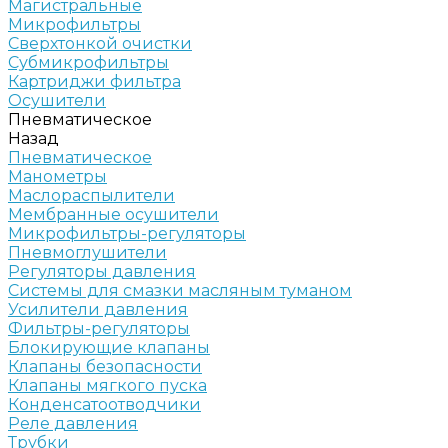
Магистральные
Микрофильтры
Сверхтонкой очистки
Субмикрофильтры
Картриджи фильтра
Осушители
Пневматическое
Назад
Пневматическое
Манометры
Маслораспылители
Мембранные осушители
Микрофильтры-регуляторы
Пневмоглушители
Регуляторы давления
Системы для смазки масляным туманом
Усилители давления
Фильтры-регуляторы
Блокирующие клапаны
Клапаны безопасности
Клапаны мягкого пуска
Конденсатоотводчики
Реле давления
Трубки