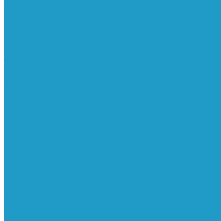
Реле давления
Трубки
Катушки и разъёмы
Пневмоцилиндры
Фитинги
Генераторы азота
Запчасти к винтовым
Блоки управления
Вентиляторы охлаждения
Винтовые блоки
Впускные клапана
Датчики
Клапаны минимального давления
Клапаны остановки масла
Клапаны предохранительные
Клапаны термостата
Комбинированные блоки
Конденсатоотводчики
Масла
Модули компактные
Муфты
Обратные клапана
Радиаторы
Сальники винтовых блоков