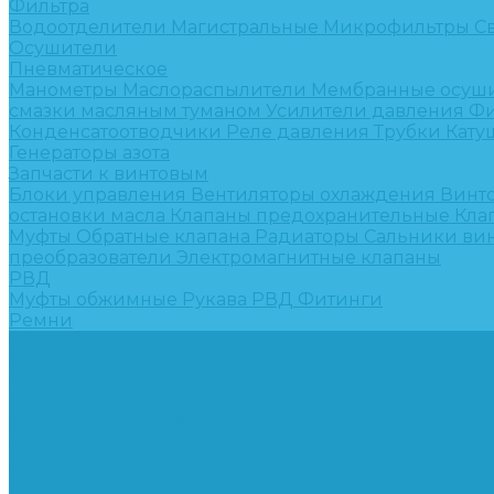
Фильтра
Водоотделители
Магистральные
Микрофильтры
С
Осушители
Пневматическое
Манометры
Маслораспылители
Мембранные осуш
смазки масляным туманом
Усилители давления
Фи
Конденсатоотводчики
Реле давления
Трубки
Кату
Генераторы азота
Запчасти к винтовым
Блоки управления
Вентиляторы охлаждения
Винт
остановки масла
Клапаны предохранительные
Кла
Муфты
Обратные клапана
Радиаторы
Сальники ви
преобразователи
Электромагнитные клапаны
РВД
Муфты обжимные
Рукава РВД
Фитинги
Ремни
Ремонт винтовых компрессоров
Опросные листы
Контакты
...
Компрессорное оборудование
Компрессоры
Винтовые
Спиральные