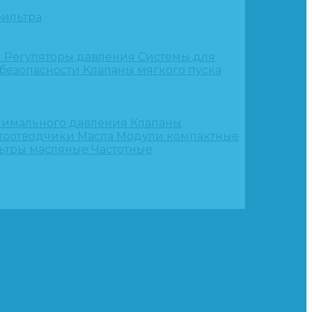
ильтра
и
Регуляторы давления
Системы для
 безопасности
Клапаны мягкого пуска
нимального давления
Клапаны
тоотводчики
Масла
Модули компактные
ьтры масляные
Частотные