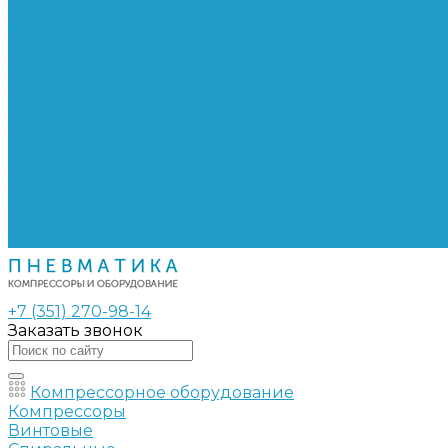
Сепараторы
Фильтры воздушные
Фильтры масляные
Частотные преобразователи
Электромагнитные клапаны
РВД
Муфты обжимные
Рукава РВД
Фитинги
Ремни
Ремонт винтовых компрессоров
Опросные листы
Контакты
+7 (351) 270-98-14
Заказать звонок
Компрессорное оборудование
Компрессоры
Винтовые