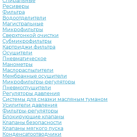
Спиральные
Ресиверы
Фильтра
Водоотделители
Магистральные
Микрофильтры
Сверхтонкой очистки
Субмикрофильтры
Картриджи фильтра
Осушители
Пневматическое
Манометры
Маслораспылители
Мембранные осушители
Микрофильтры-регуляторы
Пневмоглушители
Регуляторы давления
Системы для смазки масляным туманом
Усилители давления
Фильтры-регуляторы
Блокирующие клапаны
Клапаны безопасности
Клапаны мягкого пуска
Конденсатоотводчики