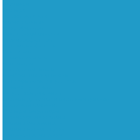
Ресиверы
Фильтра
Водоотделители
Магистральные
Микрофильтры
Сверхтонкой очистки
Субмикрофильтры
Картриджи фильтра
Осушители
Пневматическое
Манометры
Маслораспылители
Мембранные осушители
Микрофильтры-регуляторы
Пневмоглушители
Регуляторы давления
Системы для смазки масляным туманом
Усилители давления
Фильтры-регуляторы
Блокирующие клапаны
Клапаны безопасности
Клапаны мягкого пуска
Конденсатоотводчики