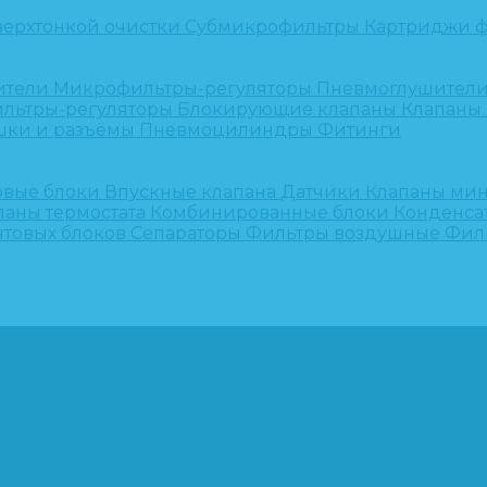
верхтонкой очистки
Субмикрофильтры
Картриджи ф
ители
Микрофильтры-регуляторы
Пневмоглушител
льтры-регуляторы
Блокирующие клапаны
Клапаны
шки и разъёмы
Пневмоцилиндры
Фитинги
овые блоки
Впускные клапана
Датчики
Клапаны ми
паны термостата
Комбинированные блоки
Конденса
нтовых блоков
Сепараторы
Фильтры воздушные
Фил