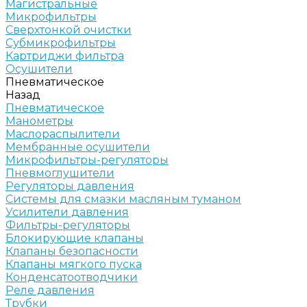
Магистральные
Микрофильтры
Сверхтонкой очистки
Субмикрофильтры
Картриджи фильтра
Осушители
Пневматическое
Назад
Пневматическое
Манометры
Маслораспылители
Мембранные осушители
Микрофильтры-регуляторы
Пневмоглушители
Регуляторы давления
Системы для смазки масляным туманом
Усилители давления
Фильтры-регуляторы
Блокирующие клапаны
Клапаны безопасности
Клапаны мягкого пуска
Конденсатоотводчики
Реле давления
Трубки