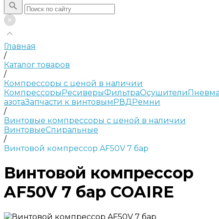
Главная
/
Каталог товаров
/
Компрессоры с ценой в наличии
Компрессоры
Ресиверы
Фильтра
Осушители
Пневма
азота
Запчасти к винтовым
РВД
Ремни
/
Винтовые компрессоры с ценой в наличии
Винтовые
Спиральные
/
Винтовой компрессор AF50V 7 бар
Винтовой компрессор
AF50V 7 бар COAIRE