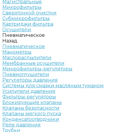
Магистральные
Микрофильтры
Сверхтонкой очистки
Субмикрофильтры
Картриджи фильтра
Осушители
Пневматическое
Назад
Пневматическое
Манометры
Маслораспылители
Мембранные осушители
Микрофильтры-регуляторы
Пневмоглушители
Регуляторы давления
Системы для смазки масляным туманом
Усилители давления
Фильтры-регуляторы
Блокирующие клапаны
Клапаны безопасности
Клапаны мягкого пуска
Конденсатоотводчики
Реле давления
Трубки