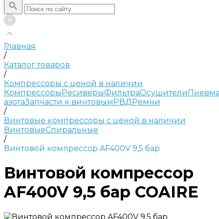
Главная
/
Каталог товаров
/
Компрессоры с ценой в наличии
Компрессоры
Ресиверы
Фильтра
Осушители
Пневма
азота
Запчасти к винтовым
РВД
Ремни
/
Винтовые компрессоры с ценой в наличии
Винтовые
Спиральные
/
Винтовой компрессор AF400V 9,5 бар
Винтовой компрессор
AF400V 9,5 бар COAIRE