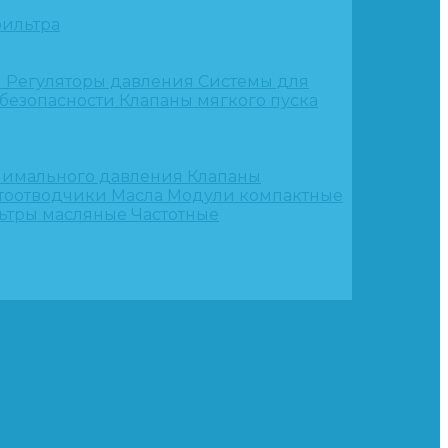
ильтра
и
Регуляторы давления
Системы для
 безопасности
Клапаны мягкого пуска
нимального давления
Клапаны
тоотводчики
Масла
Модули компактные
ьтры масляные
Частотные