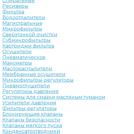
Спиральные
Ресиверы
Фильтра
Водоотделители
Магистральные
Микрофильтры
Сверхтонкой очистки
Субмикрофильтры
Картриджи фильтра
Осушители
Пневматическое
Манометры
Маслораспылители
Мембранные осушители
Микрофильтры-регуляторы
Пневмоглушители
Регуляторы давления
Системы для смазки масляным туманом
Усилители давления
Фильтры-регуляторы
Блокирующие клапаны
Клапаны безопасности
Клапаны мягкого пуска
Конденсатоотводчики