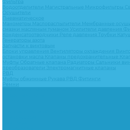
Фильтра
Водоотделители
Магистральные
Микрофильтры
С
Осушители
Пневматическое
Манометры
Маслораспылители
Мембранные осуш
смазки масляным туманом
Усилители давления
Фи
Конденсатоотводчики
Реле давления
Трубки
Кату
Генераторы азота
Запчасти к винтовым
Блоки управления
Вентиляторы охлаждения
Винт
остановки масла
Клапаны предохранительные
Кла
Муфты
Обратные клапана
Радиаторы
Сальники ви
преобразователи
Электромагнитные клапаны
РВД
Муфты обжимные
Рукава РВД
Фитинги
Ремни
Ремонт винтовых компрессоров
Опросные листы
Контакты
...
Компрессорное оборудование
Компрессоры
Винтовые
Спиральные