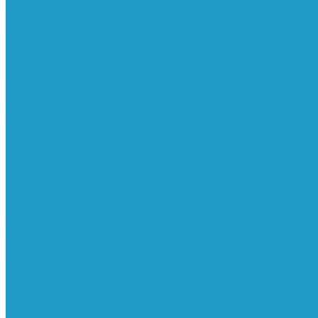
Ресиверы
Фильтра
Водоотделители
Магистральные
Микрофильтры
Сверхтонкой очистки
Субмикрофильтры
Картриджи фильтра
Осушители
Пневматическое
Манометры
Маслораспылители
Мембранные осушители
Микрофильтры-регуляторы
Пневмоглушители
Регуляторы давления
Системы для смазки масляным туманом
Усилители давления
Фильтры-регуляторы
Блокирующие клапаны
Клапаны безопасности
Клапаны мягкого пуска
Конденсатоотводчики