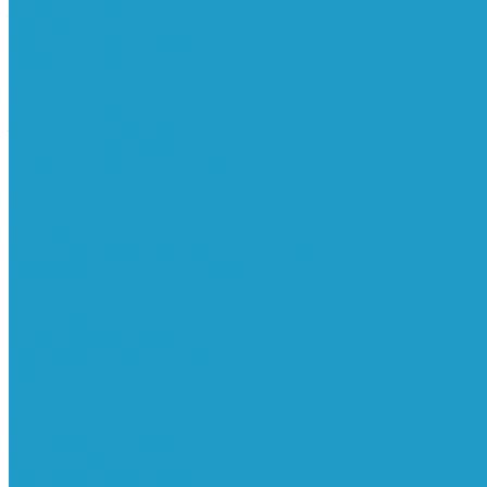
Реле давления
Трубки
Катушки и разъёмы
Пневмоцилиндры
Фитинги
Генераторы азота
Запчасти к винтовым
Блоки управления
Вентиляторы охлаждения
Винтовые блоки
Впускные клапана
Датчики
Клапаны минимального давления
Клапаны остановки масла
Клапаны предохранительные
Клапаны термостата
Комбинированные блоки
Конденсатоотводчики
Масла
Модули компактные
Муфты
Обратные клапана
Радиаторы
Сальники винтовых блоков