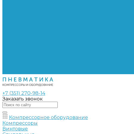
Сепараторы
Фильтры воздушные
Фильтры масляные
Частотные преобразователи
Электромагнитные клапаны
РВД
Муфты обжимные
Рукава РВД
Фитинги
Ремни
Ремонт винтовых компрессоров
Опросные листы
Контакты
+7 (351) 270-98-14
Заказать звонок
Компрессорное оборудование
Компрессоры
Винтовые