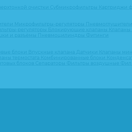
верхтонкой очистки
Субмикрофильтры
Картриджи ф
ители
Микрофильтры-регуляторы
Пневмоглушител
льтры-регуляторы
Блокирующие клапаны
Клапаны
шки и разъёмы
Пневмоцилиндры
Фитинги
овые блоки
Впускные клапана
Датчики
Клапаны ми
паны термостата
Комбинированные блоки
Конденса
нтовых блоков
Сепараторы
Фильтры воздушные
Фил