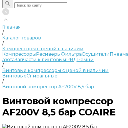
Главная
/
Каталог товаров
/
Компрессоры с ценой в наличии
Компрессоры
Ресиверы
Фильтра
Осушители
Пневма
азота
Запчасти к винтовым
РВД
Ремни
/
Винтовые компрессоры с ценой в наличии
Винтовые
Спиральные
/
Винтовой компрессор AF200V 8,5 бар
Винтовой компрессор
AF200V 8,5 бар COAIRE