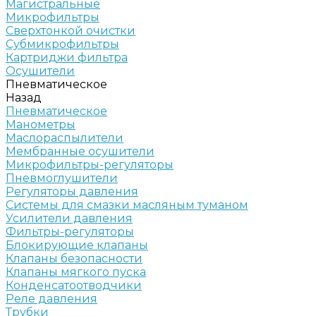
Магистральные
Микрофильтры
Сверхтонкой очистки
Субмикрофильтры
Картриджи фильтра
Осушители
Пневматическое
Назад
Пневматическое
Манометры
Маслораспылители
Мембранные осушители
Микрофильтры-регуляторы
Пневмоглушители
Регуляторы давления
Системы для смазки масляным туманом
Усилители давления
Фильтры-регуляторы
Блокирующие клапаны
Клапаны безопасности
Клапаны мягкого пуска
Конденсатоотводчики
Реле давления
Трубки