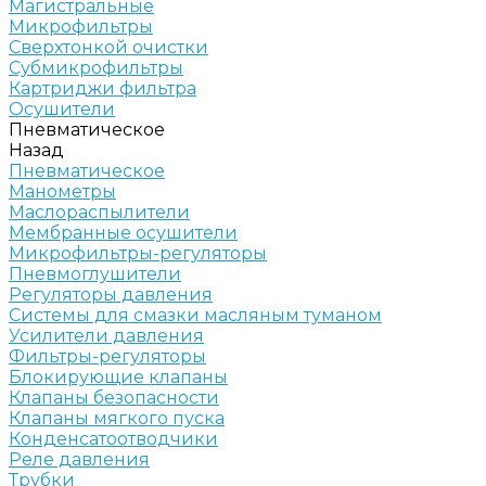
Магистральные
Микрофильтры
Сверхтонкой очистки
Субмикрофильтры
Картриджи фильтра
Осушители
Пневматическое
Назад
Пневматическое
Манометры
Маслораспылители
Мембранные осушители
Микрофильтры-регуляторы
Пневмоглушители
Регуляторы давления
Системы для смазки масляным туманом
Усилители давления
Фильтры-регуляторы
Блокирующие клапаны
Клапаны безопасности
Клапаны мягкого пуска
Конденсатоотводчики
Реле давления
Трубки