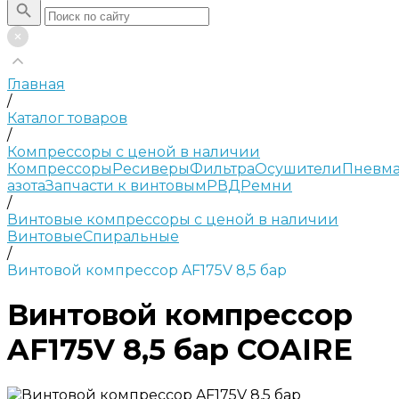
Главная
/
Каталог товаров
/
Компрессоры с ценой в наличии
Компрессоры
Ресиверы
Фильтра
Осушители
Пневма
азота
Запчасти к винтовым
РВД
Ремни
/
Винтовые компрессоры с ценой в наличии
Винтовые
Спиральные
/
Винтовой компрессор AF175V 8,5 бар
Винтовой компрессор
AF175V 8,5 бар COAIRE