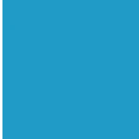
Ресиверы
Фильтра
Водоотделители
Магистральные
Микрофильтры
Сверхтонкой очистки
Субмикрофильтры
Картриджи фильтра
Осушители
Пневматическое
Манометры
Маслораспылители
Мембранные осушители
Микрофильтры-регуляторы
Пневмоглушители
Регуляторы давления
Системы для смазки масляным туманом
Усилители давления
Фильтры-регуляторы
Блокирующие клапаны
Клапаны безопасности
Клапаны мягкого пуска
Конденсатоотводчики