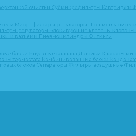
верхтонкой очистки
Субмикрофильтры
Картриджи ф
ители
Микрофильтры-регуляторы
Пневмоглушител
льтры-регуляторы
Блокирующие клапаны
Клапаны
шки и разъёмы
Пневмоцилиндры
Фитинги
овые блоки
Впускные клапана
Датчики
Клапаны ми
паны термостата
Комбинированные блоки
Конденса
нтовых блоков
Сепараторы
Фильтры воздушные
Фил