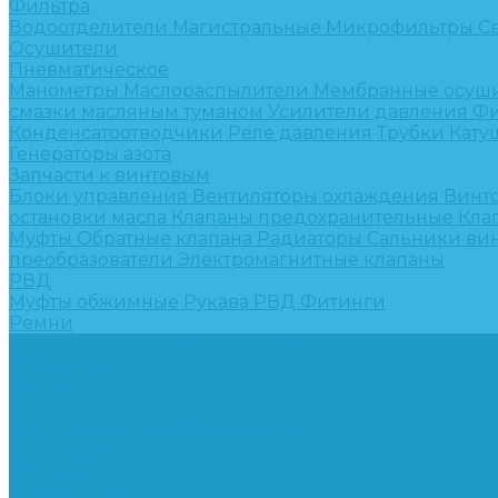
Фильтра
Водоотделители
Магистральные
Микрофильтры
С
Осушители
Пневматическое
Манометры
Маслораспылители
Мембранные осуш
смазки масляным туманом
Усилители давления
Фи
Конденсатоотводчики
Реле давления
Трубки
Кату
Генераторы азота
Запчасти к винтовым
Блоки управления
Вентиляторы охлаждения
Винт
остановки масла
Клапаны предохранительные
Кла
Муфты
Обратные клапана
Радиаторы
Сальники ви
преобразователи
Электромагнитные клапаны
РВД
Муфты обжимные
Рукава РВД
Фитинги
Ремни
Ремонт винтовых компрессоров
Опросные листы
Контакты
...
Компрессорное оборудование
Компрессоры
Винтовые
Спиральные