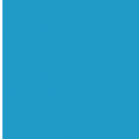
Реле давления
Трубки
Катушки и разъёмы
Пневмоцилиндры
Фитинги
Генераторы азота
Запчасти к винтовым
Блоки управления
Вентиляторы охлаждения
Винтовые блоки
Впускные клапана
Датчики
Клапаны минимального давления
Клапаны остановки масла
Клапаны предохранительные
Клапаны термостата
Комбинированные блоки
Конденсатоотводчики
Масла
Модули компактные
Муфты
Обратные клапана
Радиаторы
Сальники винтовых блоков