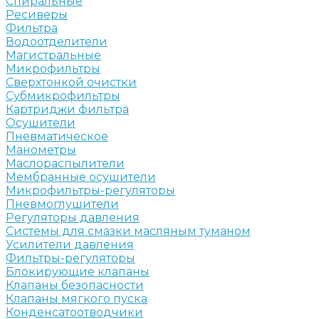
Спиральные
Ресиверы
Фильтра
Водоотделители
Магистральные
Микрофильтры
Сверхтонкой очистки
Субмикрофильтры
Картриджи фильтра
Осушители
Пневматическое
Манометры
Маслораспылители
Мембранные осушители
Микрофильтры-регуляторы
Пневмоглушители
Регуляторы давления
Системы для смазки масляным туманом
Усилители давления
Фильтры-регуляторы
Блокирующие клапаны
Клапаны безопасности
Клапаны мягкого пуска
Конденсатоотводчики