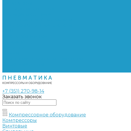
Сепараторы
Фильтры воздушные
Фильтры масляные
Частотные преобразователи
Электромагнитные клапаны
РВД
Муфты обжимные
Рукава РВД
Фитинги
Ремни
Ремонт винтовых компрессоров
Опросные листы
Контакты
+7 (351) 270-98-14
Заказать звонок
Компрессорное оборудование
Компрессоры
Винтовые