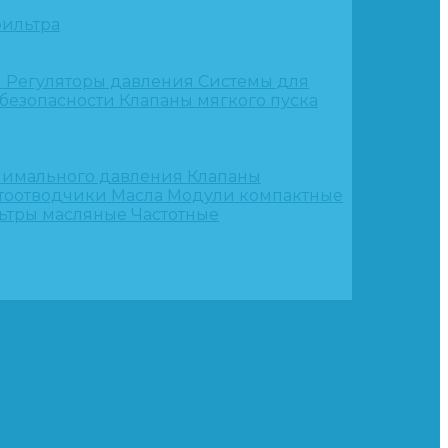
ильтра
и
Регуляторы давления
Системы для
 безопасности
Клапаны мягкого пуска
нимального давления
Клапаны
тоотводчики
Масла
Модули компактные
ьтры масляные
Частотные