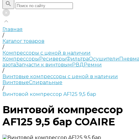
Главная
/
Каталог товаров
/
Компрессоры с ценой в наличии
Компрессоры
Ресиверы
Фильтра
Осушители
Пневма
азота
Запчасти к винтовым
РВД
Ремни
/
Винтовые компрессоры с ценой в наличии
Винтовые
Спиральные
/
Винтовой компрессор AF125 9,5 бар
Винтовой компрессор
AF125 9,5 бар COAIRE