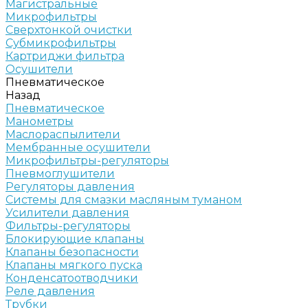
Магистральные
Микрофильтры
Сверхтонкой очистки
Субмикрофильтры
Картриджи фильтра
Осушители
Пневматическое
Назад
Пневматическое
Манометры
Маслораспылители
Мембранные осушители
Микрофильтры-регуляторы
Пневмоглушители
Регуляторы давления
Системы для смазки масляным туманом
Усилители давления
Фильтры-регуляторы
Блокирующие клапаны
Клапаны безопасности
Клапаны мягкого пуска
Конденсатоотводчики
Реле давления
Трубки