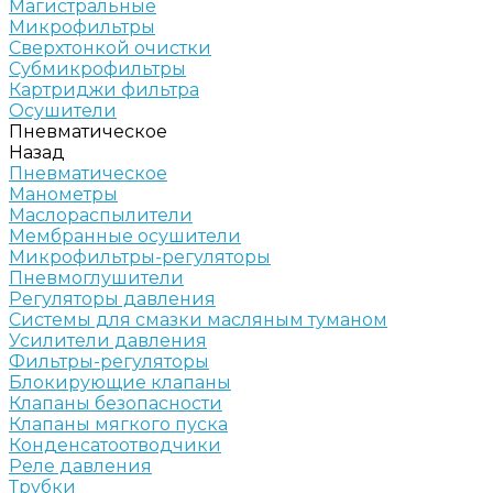
Магистральные
Микрофильтры
Сверхтонкой очистки
Субмикрофильтры
Картриджи фильтра
Осушители
Пневматическое
Назад
Пневматическое
Манометры
Маслораспылители
Мембранные осушители
Микрофильтры-регуляторы
Пневмоглушители
Регуляторы давления
Системы для смазки масляным туманом
Усилители давления
Фильтры-регуляторы
Блокирующие клапаны
Клапаны безопасности
Клапаны мягкого пуска
Конденсатоотводчики
Реле давления
Трубки