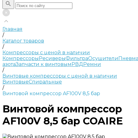
Главная
/
Каталог товаров
/
Компрессоры с ценой в наличии
Компрессоры
Ресиверы
Фильтра
Осушители
Пневма
азота
Запчасти к винтовым
РВД
Ремни
/
Винтовые компрессоры с ценой в наличии
Винтовые
Спиральные
/
Винтовой компрессор AF100V 8,5 бар
Винтовой компрессор
AF100V 8,5 бар COAIRE