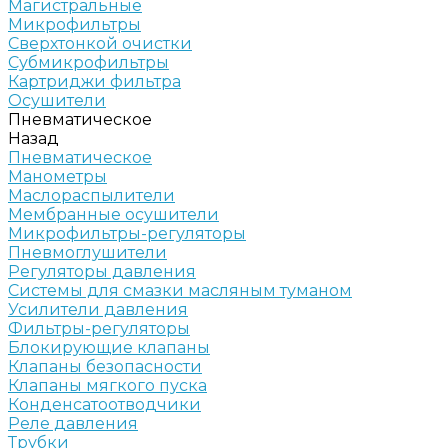
Магистральные
Микрофильтры
Сверхтонкой очистки
Субмикрофильтры
Картриджи фильтра
Осушители
Пневматическое
Назад
Пневматическое
Манометры
Маслораспылители
Мембранные осушители
Микрофильтры-регуляторы
Пневмоглушители
Регуляторы давления
Системы для смазки масляным туманом
Усилители давления
Фильтры-регуляторы
Блокирующие клапаны
Клапаны безопасности
Клапаны мягкого пуска
Конденсатоотводчики
Реле давления
Трубки