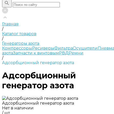
Главная
/
Каталог товаров
/
Генераторы азота
Компрессоры
Ресиверы
Фильтра
Осушители
Пневма
азота
Запчасти к винтовым
РВД
Ремни
/
Адсорбционный генератор азота
Адсорбционный
генератор азота
Адсорбционный генератор азота
Нет в наличии
/
шт