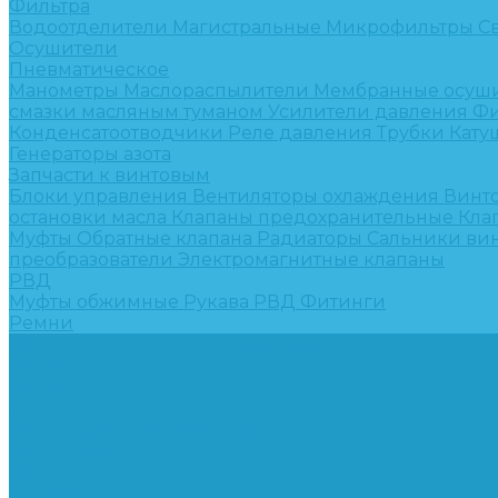
Фильтра
Водоотделители
Магистральные
Микрофильтры
С
Осушители
Пневматическое
Манометры
Маслораспылители
Мембранные осуш
смазки масляным туманом
Усилители давления
Фи
Конденсатоотводчики
Реле давления
Трубки
Кату
Генераторы азота
Запчасти к винтовым
Блоки управления
Вентиляторы охлаждения
Винт
остановки масла
Клапаны предохранительные
Кла
Муфты
Обратные клапана
Радиаторы
Сальники ви
преобразователи
Электромагнитные клапаны
РВД
Муфты обжимные
Рукава РВД
Фитинги
Ремни
Ремонт винтовых компрессоров
Опросные листы
Контакты
...
Компрессорное оборудование
Компрессоры
Винтовые
Спиральные