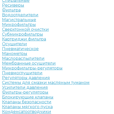
Спиральные
Ресиверы
Фильтра
Водоотделители
Магистральные
Микрофильтры
Сверхтонкой очистки
Субмикрофильтры
Картриджи фильтра
Осушители
Пневматическое
Манометры
Маслораспылители
Мембранные осушители
Микрофильтры-регуляторы
Пневмоглушители
Регуляторы давления
Системы для смазки масляным туманом
Усилители давления
Фильтры-регуляторы
Блокирующие клапаны
Клапаны безопасности
Клапаны мягкого пуска
Конденсатоотводчики