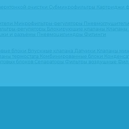
верхтонкой очистки
Субмикрофильтры
Картриджи ф
ители
Микрофильтры-регуляторы
Пневмоглушител
льтры-регуляторы
Блокирующие клапаны
Клапаны
шки и разъёмы
Пневмоцилиндры
Фитинги
овые блоки
Впускные клапана
Датчики
Клапаны ми
паны термостата
Комбинированные блоки
Конденса
нтовых блоков
Сепараторы
Фильтры воздушные
Фил