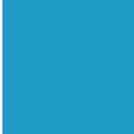
Ресиверы
Фильтра
Водоотделители
Магистральные
Микрофильтры
Сверхтонкой очистки
Субмикрофильтры
Картриджи фильтра
Осушители
Пневматическое
Манометры
Маслораспылители
Мембранные осушители
Микрофильтры-регуляторы
Пневмоглушители
Регуляторы давления
Системы для смазки масляным туманом
Усилители давления
Фильтры-регуляторы
Блокирующие клапаны
Клапаны безопасности
Клапаны мягкого пуска
Конденсатоотводчики