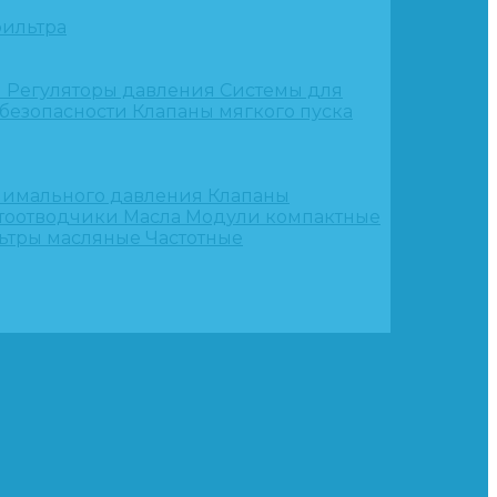
ильтра
и
Регуляторы давления
Системы для
 безопасности
Клапаны мягкого пуска
нимального давления
Клапаны
тоотводчики
Масла
Модули компактные
ьтры масляные
Частотные