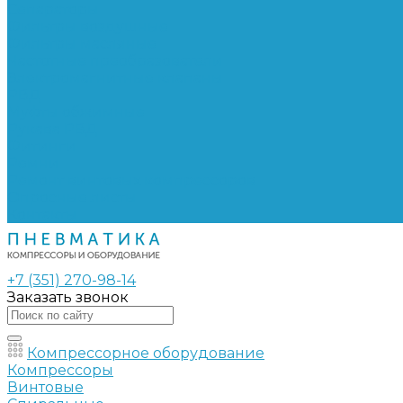
Сепараторы
Фильтры воздушные
Фильтры масляные
Частотные преобразователи
Электромагнитные клапаны
РВД
Муфты обжимные
Рукава РВД
Фитинги
Ремни
Ремонт винтовых компрессоров
Опросные листы
Контакты
+7 (351) 270-98-14
Заказать звонок
Компрессорное оборудование
Компрессоры
Винтовые