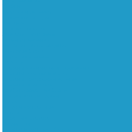
Реле давления
Трубки
Катушки и разъёмы
Пневмоцилиндры
Фитинги
Генераторы азота
Запчасти к винтовым
Блоки управления
Вентиляторы охлаждения
Винтовые блоки
Впускные клапана
Датчики
Клапаны минимального давления
Клапаны остановки масла
Клапаны предохранительные
Клапаны термостата
Комбинированные блоки
Конденсатоотводчики
Масла
Модули компактные
Муфты
Обратные клапана
Радиаторы
Сальники винтовых блоков