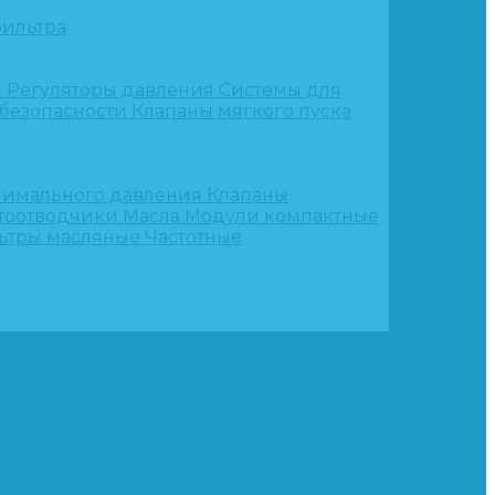
ильтра
и
Регуляторы давления
Системы для
 безопасности
Клапаны мягкого пуска
нимального давления
Клапаны
тоотводчики
Масла
Модули компактные
ьтры масляные
Частотные