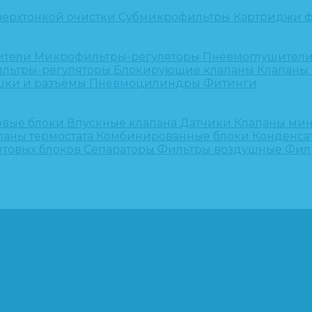
верхтонкой очистки
Субмикрофильтры
Картриджи ф
ители
Микрофильтры-регуляторы
Пневмоглушител
льтры-регуляторы
Блокирующие клапаны
Клапаны
шки и разъёмы
Пневмоцилиндры
Фитинги
овые блоки
Впускные клапана
Датчики
Клапаны ми
паны термостата
Комбинированные блоки
Конденса
нтовых блоков
Сепараторы
Фильтры воздушные
Фил