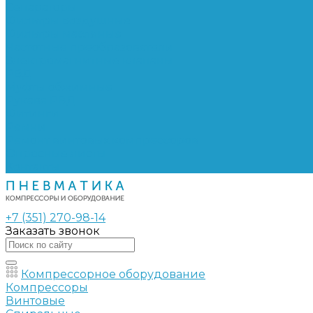
Сепараторы
Фильтры воздушные
Фильтры масляные
Частотные преобразователи
Электромагнитные клапаны
РВД
Муфты обжимные
Рукава РВД
Фитинги
Ремни
Ремонт винтовых компрессоров
Опросные листы
Контакты
+7 (351) 270-98-14
Заказать звонок
Компрессорное оборудование
Компрессоры
Винтовые