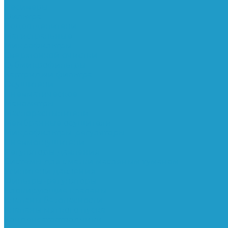
Ресиверы
Фильтра
Водоотделители
Магистральные
Микрофильтры
Сверхтонкой очистки
Субмикрофильтры
Картриджи фильтра
Осушители
Пневматическое
Манометры
Маслораспылители
Мембранные осушители
Микрофильтры-регуляторы
Пневмоглушители
Регуляторы давления
Системы для смазки масляным туманом
Усилители давления
Фильтры-регуляторы
Блокирующие клапаны
Клапаны безопасности
Клапаны мягкого пуска
Конденсатоотводчики