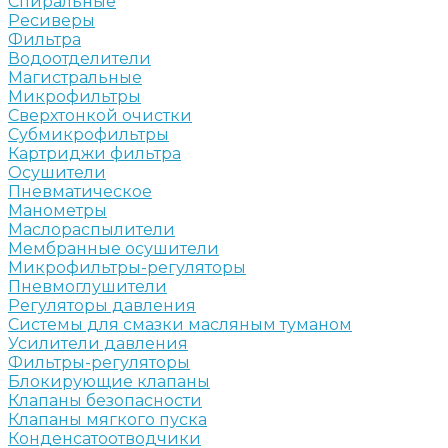
Спиральные
Ресиверы
Фильтра
Водоотделители
Магистральные
Микрофильтры
Сверхтонкой очистки
Субмикрофильтры
Картриджи фильтра
Осушители
Пневматическое
Манометры
Маслораспылители
Мембранные осушители
Микрофильтры-регуляторы
Пневмоглушители
Регуляторы давления
Системы для смазки масляным туманом
Усилители давления
Фильтры-регуляторы
Блокирующие клапаны
Клапаны безопасности
Клапаны мягкого пуска
Конденсатоотводчики