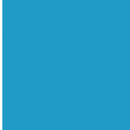
Реле давления
Трубки
Катушки и разъёмы
Пневмоцилиндры
Фитинги
Генераторы азота
Запчасти к винтовым
Блоки управления
Вентиляторы охлаждения
Винтовые блоки
Впускные клапана
Датчики
Клапаны минимального давления
Клапаны остановки масла
Клапаны предохранительные
Клапаны термостата
Комбинированные блоки
Конденсатоотводчики
Масла
Модули компактные
Муфты
Обратные клапана
Радиаторы
Сальники винтовых блоков