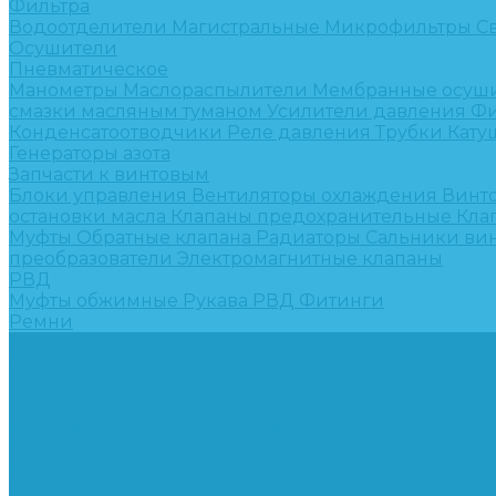
Фильтра
Водоотделители
Магистральные
Микрофильтры
С
Осушители
Пневматическое
Манометры
Маслораспылители
Мембранные осуш
смазки масляным туманом
Усилители давления
Фи
Конденсатоотводчики
Реле давления
Трубки
Кату
Генераторы азота
Запчасти к винтовым
Блоки управления
Вентиляторы охлаждения
Винт
остановки масла
Клапаны предохранительные
Кла
Муфты
Обратные клапана
Радиаторы
Сальники ви
преобразователи
Электромагнитные клапаны
РВД
Муфты обжимные
Рукава РВД
Фитинги
Ремни
Ремонт винтовых компрессоров
Опросные листы
Контакты
...
Компрессорное оборудование
Компрессоры
Винтовые
Спиральные