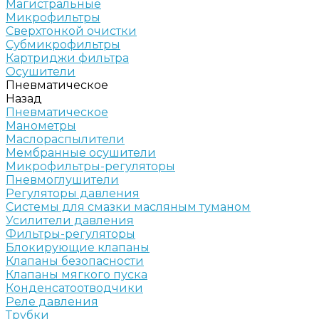
Магистральные
Микрофильтры
Сверхтонкой очистки
Субмикрофильтры
Картриджи фильтра
Осушители
Пневматическое
Назад
Пневматическое
Манометры
Маслораспылители
Мембранные осушители
Микрофильтры-регуляторы
Пневмоглушители
Регуляторы давления
Системы для смазки масляным туманом
Усилители давления
Фильтры-регуляторы
Блокирующие клапаны
Клапаны безопасности
Клапаны мягкого пуска
Конденсатоотводчики
Реле давления
Трубки