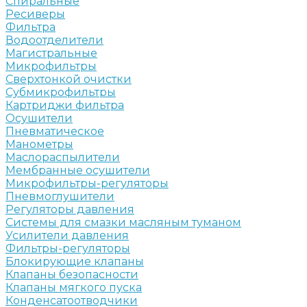
Спиральные
Ресиверы
Фильтра
Водоотделители
Магистральные
Микрофильтры
Сверхтонкой очистки
Субмикрофильтры
Картриджи фильтра
Осушители
Пневматическое
Манометры
Маслораспылители
Мембранные осушители
Микрофильтры-регуляторы
Пневмоглушители
Регуляторы давления
Системы для смазки масляным туманом
Усилители давления
Фильтры-регуляторы
Блокирующие клапаны
Клапаны безопасности
Клапаны мягкого пуска
Конденсатоотводчики