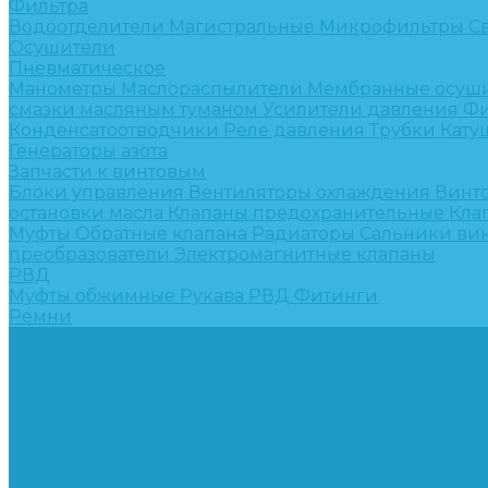
Фильтра
Водоотделители
Магистральные
Микрофильтры
С
Осушители
Пневматическое
Манометры
Маслораспылители
Мембранные осуш
смазки масляным туманом
Усилители давления
Фи
Конденсатоотводчики
Реле давления
Трубки
Кату
Генераторы азота
Запчасти к винтовым
Блоки управления
Вентиляторы охлаждения
Винт
остановки масла
Клапаны предохранительные
Кла
Муфты
Обратные клапана
Радиаторы
Сальники ви
преобразователи
Электромагнитные клапаны
РВД
Муфты обжимные
Рукава РВД
Фитинги
Ремни
Ремонт винтовых компрессоров
Опросные листы
Контакты
...
Компрессорное оборудование
Компрессоры
Винтовые
Спиральные