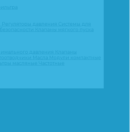
ильтра
и
Регуляторы давления
Системы для
 безопасности
Клапаны мягкого пуска
нимального давления
Клапаны
тоотводчики
Масла
Модули компактные
ьтры масляные
Частотные