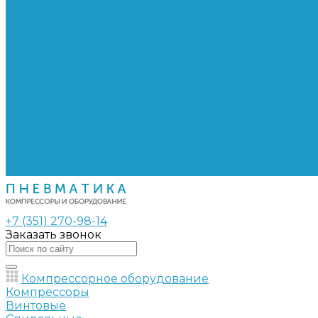
Сепараторы
Фильтры воздушные
Фильтры масляные
Частотные преобразователи
Электромагнитные клапаны
РВД
Муфты обжимные
Рукава РВД
Фитинги
Ремни
Ремонт винтовых компрессоров
Опросные листы
Контакты
+7 (351) 270-98-14
Заказать звонок
Компрессорное оборудование
Компрессоры
Винтовые