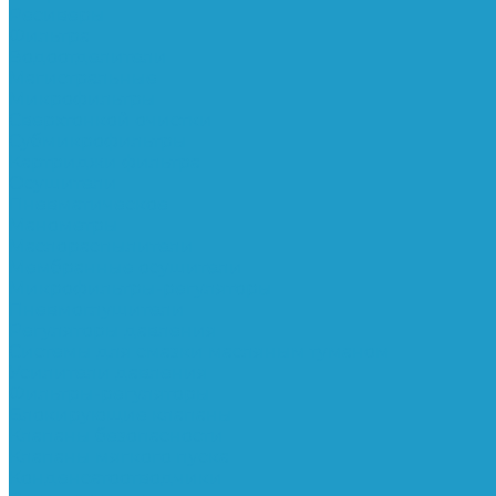
Ресиверы
Фильтра
Водоотделители
Магистральные
Микрофильтры
Сверхтонкой очистки
Субмикрофильтры
Картриджи фильтра
Осушители
Пневматическое
Манометры
Маслораспылители
Мембранные осушители
Микрофильтры-регуляторы
Пневмоглушители
Регуляторы давления
Системы для смазки масляным туманом
Усилители давления
Фильтры-регуляторы
Блокирующие клапаны
Клапаны безопасности
Клапаны мягкого пуска
Конденсатоотводчики