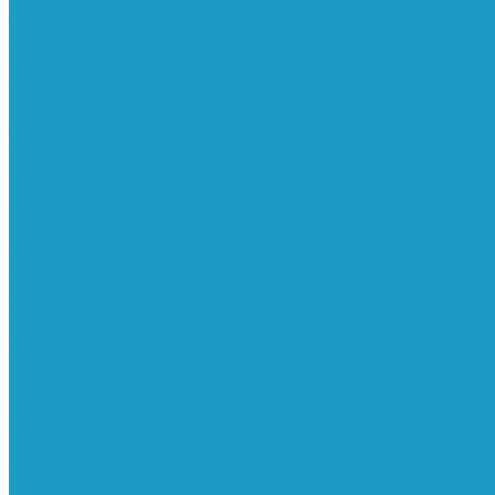
Реле давления
Трубки
Катушки и разъёмы
Пневмоцилиндры
Фитинги
Генераторы азота
Запчасти к винтовым
Блоки управления
Вентиляторы охлаждения
Винтовые блоки
Впускные клапана
Датчики
Клапаны минимального давления
Клапаны остановки масла
Клапаны предохранительные
Клапаны термостата
Комбинированные блоки
Конденсатоотводчики
Масла
Модули компактные
Муфты
Обратные клапана
Радиаторы
Сальники винтовых блоков