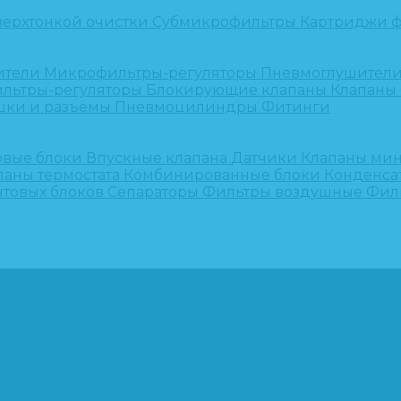
верхтонкой очистки
Субмикрофильтры
Картриджи ф
ители
Микрофильтры-регуляторы
Пневмоглушител
льтры-регуляторы
Блокирующие клапаны
Клапаны
шки и разъёмы
Пневмоцилиндры
Фитинги
овые блоки
Впускные клапана
Датчики
Клапаны ми
паны термостата
Комбинированные блоки
Конденса
нтовых блоков
Сепараторы
Фильтры воздушные
Фил