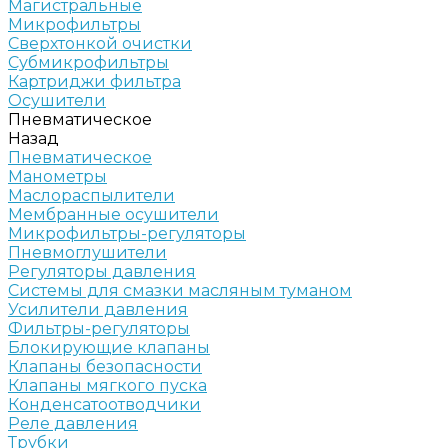
Магистральные
Микрофильтры
Сверхтонкой очистки
Субмикрофильтры
Картриджи фильтра
Осушители
Пневматическое
Назад
Пневматическое
Манометры
Маслораспылители
Мембранные осушители
Микрофильтры-регуляторы
Пневмоглушители
Регуляторы давления
Системы для смазки масляным туманом
Усилители давления
Фильтры-регуляторы
Блокирующие клапаны
Клапаны безопасности
Клапаны мягкого пуска
Конденсатоотводчики
Реле давления
Трубки