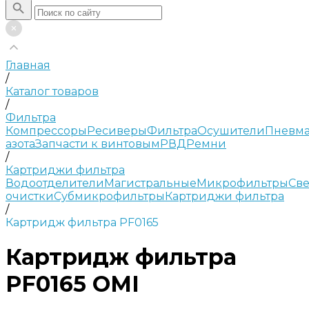
Главная
/
Каталог товаров
/
Фильтра
Компрессоры
Ресиверы
Фильтра
Осушители
Пневма
азота
Запчасти к винтовым
РВД
Ремни
/
Картриджи фильтра
Водоотделители
Магистральные
Микрофильтры
Све
очистки
Субмикрофильтры
Картриджи фильтра
/
Картридж фильтра PF0165
Картридж фильтра
PF0165 OMI