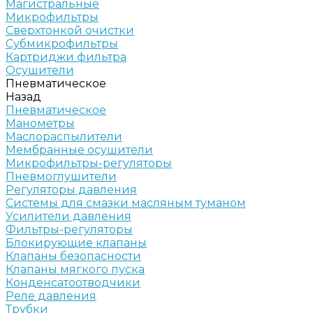
Магистральные
Микрофильтры
Сверхтонкой очистки
Субмикрофильтры
Картриджи фильтра
Осушители
Пневматическое
Назад
Пневматическое
Манометры
Маслораспылители
Мембранные осушители
Микрофильтры-регуляторы
Пневмоглушители
Регуляторы давления
Системы для смазки масляным туманом
Усилители давления
Фильтры-регуляторы
Блокирующие клапаны
Клапаны безопасности
Клапаны мягкого пуска
Конденсатоотводчики
Реле давления
Трубки