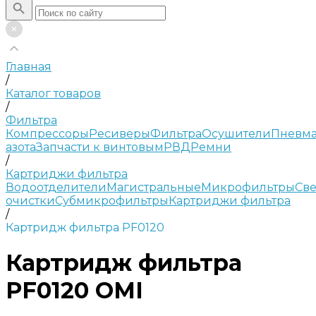
Главная
/
Каталог товаров
/
Фильтра
Компрессоры
Ресиверы
Фильтра
Осушители
Пневма
азота
Запчасти к винтовым
РВД
Ремни
/
Картриджи фильтра
Водоотделители
Магистральные
Микрофильтры
Све
очистки
Субмикрофильтры
Картриджи фильтра
/
Картридж фильтра PF0120
Картридж фильтра
PF0120 OMI