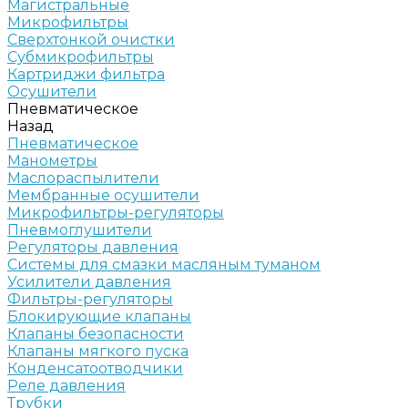
Магистральные
Микрофильтры
Сверхтонкой очистки
Субмикрофильтры
Картриджи фильтра
Осушители
Пневматическое
Назад
Пневматическое
Манометры
Маслораспылители
Мембранные осушители
Микрофильтры-регуляторы
Пневмоглушители
Регуляторы давления
Системы для смазки масляным туманом
Усилители давления
Фильтры-регуляторы
Блокирующие клапаны
Клапаны безопасности
Клапаны мягкого пуска
Конденсатоотводчики
Реле давления
Трубки