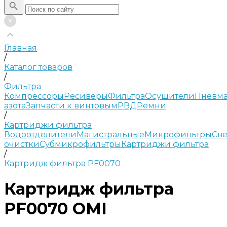
Главная
/
Каталог товаров
/
Фильтра
Компрессоры
Ресиверы
Фильтра
Осушители
Пневма
азота
Запчасти к винтовым
РВД
Ремни
/
Картриджи фильтра
Водоотделители
Магистральные
Микрофильтры
Све
очистки
Субмикрофильтры
Картриджи фильтра
/
Картридж фильтра PF0070
Картридж фильтра
PF0070 OMI