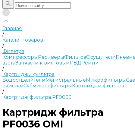
Главная
/
Каталог товаров
/
Фильтра
Компрессоры
Ресиверы
Фильтра
Осушители
Пневма
азота
Запчасти к винтовым
РВД
Ремни
/
Картриджи фильтра
Водоотделители
Магистральные
Микрофильтры
Све
очистки
Субмикрофильтры
Картриджи фильтра
/
Картридж фильтра PF0036
Картридж фильтра
PF0036 OMI