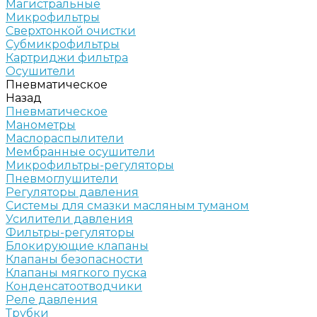
Магистральные
Микрофильтры
Сверхтонкой очистки
Субмикрофильтры
Картриджи фильтра
Осушители
Пневматическое
Назад
Пневматическое
Манометры
Маслораспылители
Мембранные осушители
Микрофильтры-регуляторы
Пневмоглушители
Регуляторы давления
Системы для смазки масляным туманом
Усилители давления
Фильтры-регуляторы
Блокирующие клапаны
Клапаны безопасности
Клапаны мягкого пуска
Конденсатоотводчики
Реле давления
Трубки