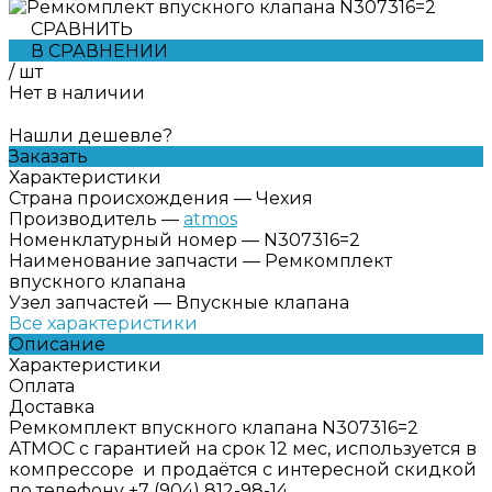
СРАВНИТЬ
В СРАВНЕНИИ
/
шт
Нет в наличии
Нашли дешевле?
Заказать
Характеристики
Страна происхождения
—
Чехия
Производитель
—
atmos
Номенклатурный номер
—
N307316=2
Наименование запчасти
—
Ремкомплект
впускного клапана
Узел запчастей
—
Впускные клапана
Все характеристики
Описание
Характеристики
Оплата
Доставка
Ремкомплект впускного клапана N307316=2
АТМОС с гарантией на срок 12 мес, используется в
компрессоре и продаётся с интересной скидкой
по телефону +7 (904) 812-98-14.