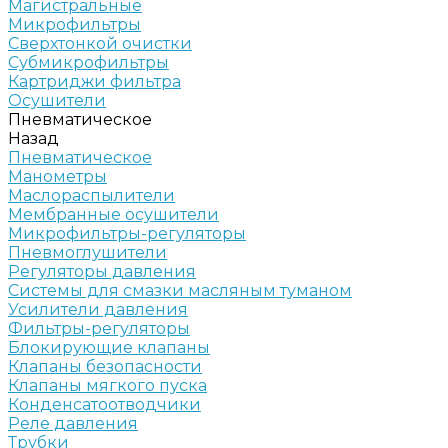
Магистральные
Микрофильтры
Сверхтонкой очистки
Субмикрофильтры
Картриджи фильтра
Осушители
Пневматическое
Назад
Пневматическое
Манометры
Маслораспылители
Мембранные осушители
Микрофильтры-регуляторы
Пневмоглушители
Регуляторы давления
Системы для смазки масляным туманом
Усилители давления
Фильтры-регуляторы
Блокирующие клапаны
Клапаны безопасности
Клапаны мягкого пуска
Конденсатоотводчики
Реле давления
Трубки