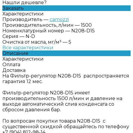
Нашли дешевле?
Заказать
Характеристики
Производитель
—
camozzi
Производительность, л/мин
—
1500
Номенклатурный номер
—
N208-D15
Серия
—
N-D
Очистка от масла, мг/м³
—
5
Все характеристики
Описание
Характеристики
Оплата
Доставка
На Фильтр-регулятор N208-D15 распространяется
гарантия 12 мес.
Фильтр-регулятор N208-D15 имеет
производительность 1500 л/мин и давление на
выходе автоматический слив конденсата со
сбросом давления бар.
По вопросам покупки товара N208-D15 с
существенной скидкой обращайтесь по телефону
+7 (904) 812-98-14.