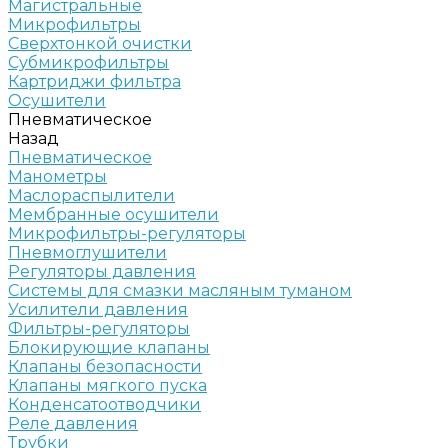
Магистральные
Микрофильтры
Сверхтонкой очистки
Субмикрофильтры
Картриджи фильтра
Осушители
Пневматическое
Назад
Пневматическое
Манометры
Маслораспылители
Мембранные осушители
Микрофильтры-регуляторы
Пневмоглушители
Регуляторы давления
Системы для смазки масляным туманом
Усилители давления
Фильтры-регуляторы
Блокирующие клапаны
Клапаны безопасности
Клапаны мягкого пуска
Конденсатоотводчики
Реле давления
Трубки