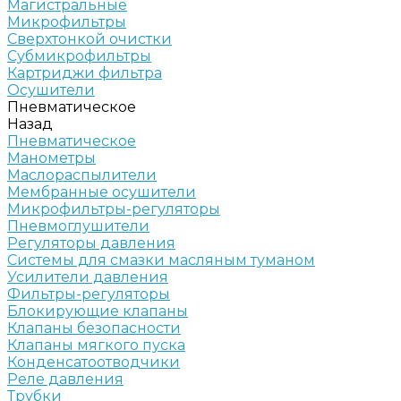
Магистральные
Микрофильтры
Сверхтонкой очистки
Субмикрофильтры
Картриджи фильтра
Осушители
Пневматическое
Назад
Пневматическое
Манометры
Маслораспылители
Мембранные осушители
Микрофильтры-регуляторы
Пневмоглушители
Регуляторы давления
Системы для смазки масляным туманом
Усилители давления
Фильтры-регуляторы
Блокирующие клапаны
Клапаны безопасности
Клапаны мягкого пуска
Конденсатоотводчики
Реле давления
Трубки