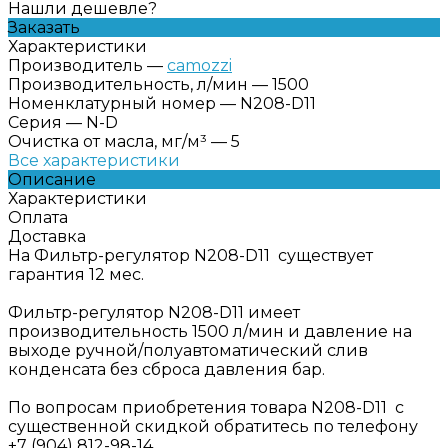
Нашли дешевле?
Заказать
Характеристики
Производитель
—
camozzi
Производительность, л/мин
—
1500
Номенклатурный номер
—
N208-D11
Серия
—
N-D
Очистка от масла, мг/м³
—
5
Все характеристики
Описание
Характеристики
Оплата
Доставка
На Фильтр-регулятор N208-D11 существует
гарантия 12 мес.
Фильтр-регулятор N208-D11 имеет
производительность 1500 л/мин и давление на
выходе ручной/полуавтоматический слив
конденсата без сброса давления бар.
По вопросам приобретения товара N208-D11 с
существенной скидкой обратитесь по телефону
+7 (904) 812-98-14.